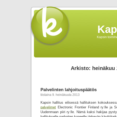
Kap
Kapsin toimihe
Arkisto: heinäkuu
Palvelinten lahjoituspäätös
tiistaina 9. heinäkuuta 2013
Kapsin hallitus eilisessä hallituksen kokouksess
palvelimet
Electronic Frontier Finland ry:lle ja 
Uudenmaan piiri ry:lle. Nämä kaksi hakijaa pyst
hallitukselle parhaiten koneelle järkevän käyttötar