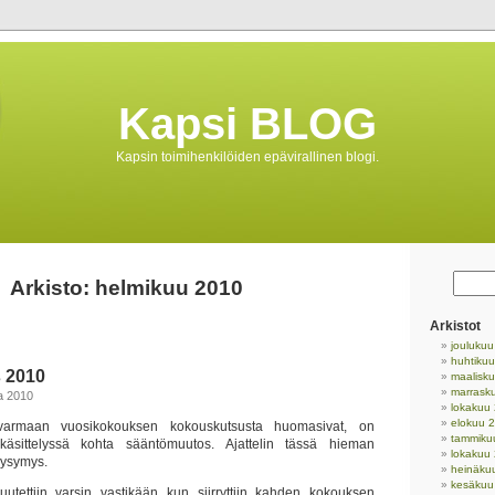
Kapsi BLOG
Kapsin toimihenkilöiden epävirallinen blogi.
Arkisto: helmikuu 2010
Arkistot
jouluku
huhtiku
 2010
maalisk
marrask
ta 2010
lokakuu
elokuu 
armaan vuosikokouksen kokouskutsusta huomasivat, on
tammiku
käsittelyssä kohta sääntömuutos. Ajattelin tässä hieman
lokakuu
kysymys.
heinäku
kesäkuu
utettiin varsin vastikään kun siirryttiin kahden kokouksen