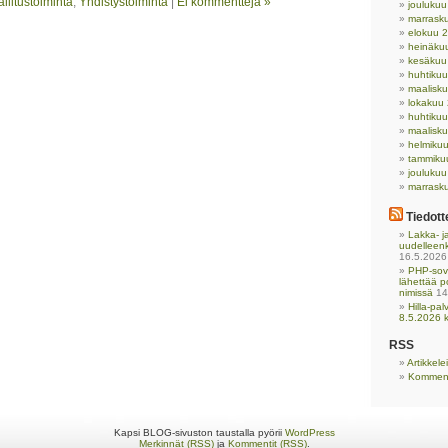
llitustoiminta
,
Yhdistystoiminta
|
Ei kommentteja »
jouluku
marrask
elokuu 
heinäku
kesäkuu
huhtiku
maalisk
lokakuu
huhtiku
maalisk
helmiku
tammiku
jouluku
marrask
Tiedott
Lakka- ja
uudelleen
16.5.2026
PHP-sove
lähettää p
nimissä
14
Hilla-pa
8.5.2026 k
RSS
Artikkel
Komment
Kapsi BLOG-sivuston taustalla pyörii
WordPress
Merkinnät (RSS)
ja
Kommentit (RSS)
.