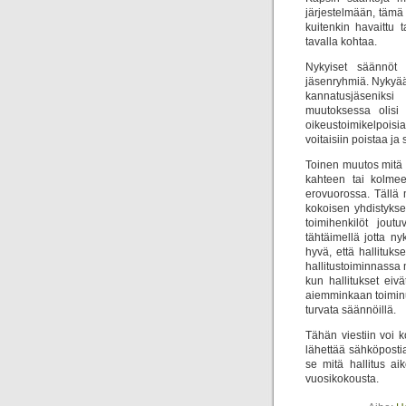
järjestelmään, tämä 
kuitenkin havaittu 
tavalla kohtaa.
Nykyiset säännöt t
jäsenryhmiä. Nykyään
kannatusjäseniksi
muutoksessa olisi 
oikeustoimikelpois
voitaisiin poistaa ja
Toinen muutos mitä v
kahteen tai kolmee
erovuorossa. Tällä 
kokoisen yhdistyksen
toimihenkilöt jou
tähtäimellä jotta n
hyvä, että hallituks
hallitustoiminnassa
kun hallitukset eiv
aiemminkaan toiminut
turvata säännöillä.
Tähän viestiin voi 
lähettää sähköpostia
se mitä hallitus ai
vuosikokousta.