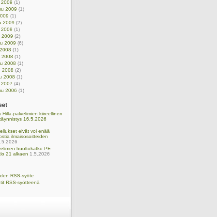
u 2009
(1)
uu 2009
(1)
2009
(1)
u 2009
(2)
 2009
(1)
u 2009
(2)
uu 2009
(6)
 2008
(1)
u 2008
(1)
uu 2008
(1)
u 2008
(2)
u 2008
(1)
u 2007
(4)
uu 2006
(1)
eet
 Hilla-palvelimien kiireellinen
käynnistys 16.5.2026
llukset eivät voi enää
ostia ilmaisosoitteiden
.5.2026
lvelimen huoltokatko PE
lo 21 alkaen
1.5.2026
eiden RSS-syöte
it RSS-syötteenä