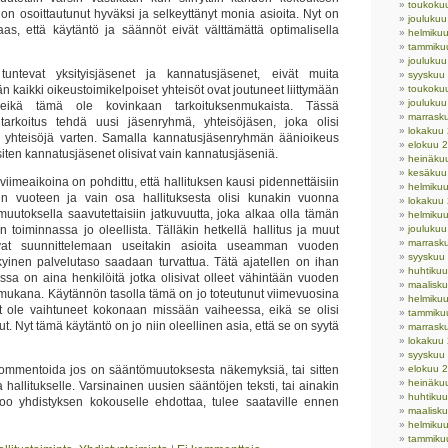
toukoku
on osoittautunut hyväksi ja selkeyttänyt monia asioita. Nyt on
jouluku
taas, että käytäntö ja säännöt eivät välttämättä optimalisella
helmiku
tammiku
jouluku
untevat yksityisjäsenet ja kannatusjäsenet, eivät muita
syyskuu
 kaikki oikeustoimikelpoiset yhteisöt ovat joutuneet liittymään
toukoku
jouluku
 eikä tämä ole kovinkaan tarkoituksenmukaista. Tässä
marrask
tarkoitus tehdä uusi jäsenryhmä, yhteisöjäsen, joka olisi
lokakuu
ia yhteisöjä varten. Samalla kannatusjäsenryhmän äänioikeus
elokuu 
 siten kannatusjäsenet olisivat vain kannatusjäseniä.
heinäku
kesäkuu
iimeaikoina on pohdittu, että hallituksen kausi pidennettäisiin
helmiku
n vuoteen ja vain osa hallituksesta olisi kunakin vuonna
lokakuu
muutoksella saavutettaisiin jatkuvuutta, joka alkaa olla tämän
helmiku
 toiminnassa jo oleellista. Tälläkin hetkellä hallitus ja muut
joulukuu
marrask
tuvat suunnittelemaan useitakin asioita useamman vuoden
syyskuu
ykyinen palvelutaso saadaan turvattua. Tätä ajatellen on ihan
huhtiku
essa on aina henkilöitä jotka olisivat olleet vähintään vuoden
maalisk
 mukana. Käytännön tasolla tämä on jo toteutunut viimevuosina
helmiku
ät ole vaihtuneet kokonaan missään vaiheessa, eikä se olisi
tammiku
. Nyt tämä käytäntö on jo niin oleellinen asia, että se on syytä
marrask
lokakuu
syyskuu
kommentoida jos on sääntömuutoksesta näkemyksiä, tai sitten
elokuu 
heinäku
 hallitukselle. Varsinainen uusien sääntöjen teksti, tai ainakin
huhtiku
koo yhdistyksen kokouselle ehdottaa, tulee saataville ennen
maalisk
helmiku
tammiku