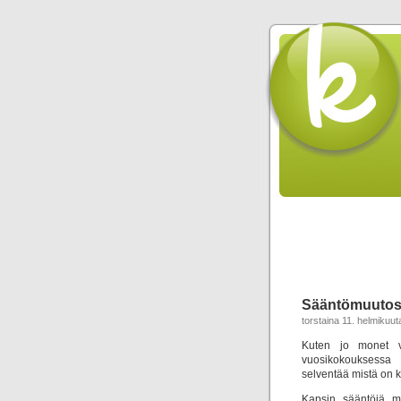
Sääntömuutos
torstaina 11. helmikuu
Kuten jo monet v
vuosikokouksessa 
selventää mistä on 
Kapsin sääntöjä mu