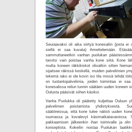
Seuraavaksi oli aika siirtyä konesaliin (josta ei 
siellä ei saa kuvata) ihmettelemään. Etäsääs
sammuttaneetkin vanhan puolukan päästessämme
tarvitsi vain poistaa vanha kone siitä. Kone läh
mutta koneen räkkikiskot olivatkin sitten hieman
sijaitsee räkissä keskellä, muiden palvelimien y
tekemä rako ei ole kovin iso tila missä tehdä töit
on tuotantopalvelimia, joiden toimintaa ei saa
konesalissa reilun tunnin säätäen uuden koneen sii
Oulusta pääsivät siihen käsiksi.
Vanha Puolukka oli päätetty kuljettaa Ouluun yl
palvelimen poistamista yhdistyksestä. S
säätöreissua, että kone tulee nätisti uuden kon
ruumassa ja kovalevyt käsimatkatavaroissa. S
pakkaamisen jälkeenkin ihan toimivalle ja olin 
konseptista. Kokeilin nostaa Puolukan laatik