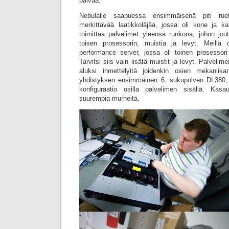
päivää.
Nebulalle saapuessa ensimmäisenä piti rue
merkittävää laatikkoläjää, jossa oli kone ja kai
toimittaa palvelimet yleensä runkona, johon jo
toisen prosessorin, muistia ja levyt. Meillä 
performance server, jossa oli toinen prosessori 
Tarvitsi siis vain lisätä muistit ja levyt. Palvel
aluksi ihmettelyitä joidenkin osien mekanii
yhdistyksen ensimmäinen 6. sukupolven DL380, 
konfiguraatio osilla palvelimen sisällä. Kas
suurempia murheita.