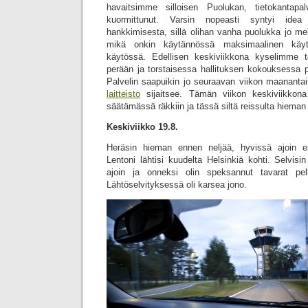
havaitsimme silloisen Puolukan, tietokantapa
kuormittunut. Varsin nopeasti syntyi idea
hankkimisesta, sillä olihan vanha puolukka jo melk
mikä onkin käytännössä maksimaalinen käytt
käytössä. Edellisen keskiviikkona kyselimme to
perään ja torstaisessa hallituksen kokouksessa p
Palvelin saapuikin jo seuraavan viikon maananta
laitteisto
sijaitsee. Tämän viikon keskiviikkona 
säätämässä räkkiin ja tässä siltä reissulta hieman
Keskiviikko 19.8.
Heräsin hieman ennen neljää, hyvissä ajoin en
Lentoni lähtisi kuudelta Helsinkiä kohti. Selvis
ajoin ja onneksi olin speksannut tavarat pelk
Lähtöselvityksessä oli karsea jono.