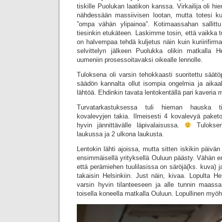
tiskille Puolukan laatikon kanssa. Virkailija oli 
nähdessään massiivisen lootan, mutta totesi kui
”ompa vähän ylipainoa”. Kotimaassahan sallit
tiesinkin etukäteen. Laskimme tosin, että vaikka t
on halvempaa tehdä kuljetus näin kuin kuriirifirma
selvittelyn jälkeen Puolukka olikin matkalla He
uumeniin prosessoitavaksi oikealle lennolle.
Tuloksena oli varsin tehokkaasti suoritettu säätö
säädön kannalta ollut isompia ongelmia ja aikaa
lähtöä. Ehdinkin tavata lentokentällä pari kaveria m
Turvatarkastuksessa tuli hieman hauska ti
kovalevyjen takia. Ilmeisesti 4 kovalevyä paket
hyvin jännittävälle läpivalaisussa.
Tuloksena
laukussa ja 2 ulkona laukusta.
Lentokin lähti ajoissa, mutta sitten iskikin päivän 
ensimmäisellä yrityksellä Ouluun päästy. Vähän e
että perämiehen tuulilasissa on säröjä(ks. kuva)
takaisin Helsinkiin. Just näin, kivaa. Lopulta Hel
varsin hyvin tilanteeseen ja alle tunnin maass
toisella koneella matkalla Ouluun. Lopullinen myöh