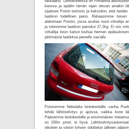
raskaaksi. Lentokoneissa on Finnairilla absoluutt
kanssa ja epäilin tämän rajan olevan ainakin lä
sijaitsee Postin toimisto ja keksinkin, että heidä
laatikon todellinen paino. Rahaasimme toisen
alakertaan Postiin, jossa avulias nuori virkailija
ja totesimme laatikon painoksi 27,2kg. Ei siis mit
virkailija tosin katsoi touhua hieman epäluulois
jättimäistä laatikkoa pienelle vaa’alle.
Poistuimme Nebulalta lentokentälle vanha Puol
tehdä lähtöselvitys jo ajoissa, vaikka kone lä
Pääsemme lentokentälle ja ensimmäinen toteamus 
on 100m jonot, ei hyvä. Lähtöselvitysautomaati
oikotien ja varsin lyhyen odottelun jälkeen pääs