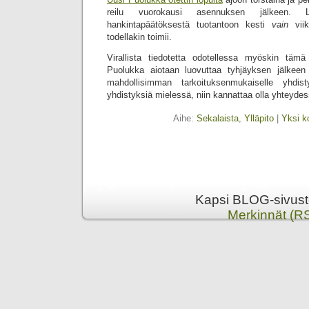
reilu vuorokausi asennuksen jälkeen. 
hankintapäätöksestä tuotantoon kesti
vain
viik
todellakin toimii.
Virallista tiedotetta odotellessa myöskin tämä
Puolukka aiotaan luovuttaa tyhjäyksen jälkeen 
mahdollisimman tarkoituksenmukaiselle yhdi
yhdistyksiä mielessä, niin kannattaa olla yhteydes
Aihe:
Sekalaista
,
Ylläpito
|
Yksi k
Kapsi BLOG-sivusto
Merkinnät (R