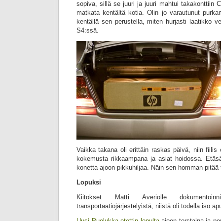
sopiva, sillä se juuri ja juuri mahtui takakonttiin Co
matkata kentältä kotia. Olin jo varautunut purka
kentällä sen perustella, miten hurjasti laatikko ve
S4:ssä.
Vaikka takana oli erittäin raskas päivä, niin fiilis
kokemusta rikkaampana ja asiat hoidossa. Etäsää
konetta ajoon pikkuhiljaa. Näin sen homman pitää 
Lopuksi
Kiitokset Matti Averiolle dokumentoin
transportaatiojärjestelyistä, niistä oli todella iso apu
Uusi Puolukka otettin lopulta
ajoon torstaina ja pe