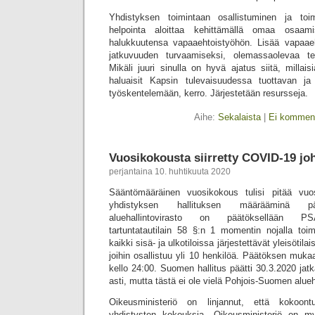
Yhdistyksen toimintaan osallistuminen ja toi
helpointa aloittaa kehittämällä omaa osaam
halukkuutensa vapaaehtoistyöhön. Lisää vapaaeh
jatkuvuuden turvaamiseksi, olemassaolevaa tek
Mikäli juuri sinulla on hyvä ajatus siitä, millaisi
haluaisit Kapsin tulevaisuudessa tuottavan j
työskentelemään, kerro. Järjestetään resursseja.
Aihe:
Sekalaista
|
Ei komment
Vuosikokousta siirretty COVID-19 jo
perjantaina 10. huhtikuuta 2020
Sääntömääräinen vuosikokous tulisi pitää vuo
yhdistyksen hallituksen määrääminä pä
aluehallintovirasto on päätöksellään PSA
tartuntatautilain 58 §:n 1 momentin nojalla toim
kaikki sisä- ja ulkotiloissa järjestettävät yleisötila
joihin osallistuu yli 10 henkilöä. Päätöksen muka
kello 24:00. Suomen hallitus päätti 30.3.2020 jatk
asti, mutta tästä ei ole vielä Pohjois-Suomen alueh
Oikeusministeriö on linjannut, että kokoon
yhdistysten kokouksia. Oikeusministeriö on m