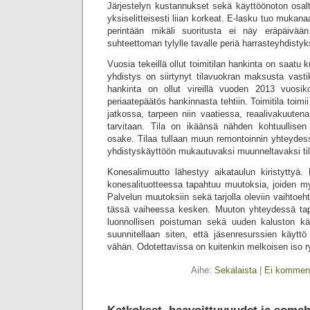
Järjestelyn kustannukset sekä käyttöönoton osal
yksiselitteisesti liian korkeat. E-lasku tuo mukan
perintään mikäli suoritusta ei näy eräpäivä
suhteettoman tylylle tavalle periä harrasteyhdist
Vuosia tekeillä ollut toimitilan hankinta on saatu 
yhdistys on siirtynyt tilavuokran maksusta vast
hankinta on ollut vireillä vuoden 2013 vuosiko
periaatepäätös hankinnasta tehtiin. Toimitila toimi
jatkossa, tarpeen niin vaatiessa, reaalivakuutena 
tarvitaan. Tila on ikäänsä nähden kohtuullisen
osake. Tilaa tullaan muun remontoinnin yhteyd
yhdistyskäyttöön mukautuvaksi muunneltavaksi til
Konesalimuutto lähestyy aikataulun kiristyttyä. 
konesalituotteessa tapahtuu muutoksia, joiden my
Palvelun muutoksiin sekä tarjolla oleviin vaihtoeh
tässä vaiheessa kesken. Muuton yhteydessä ta
luonnollisen poistuman sekä uuden kaluston k
suunnitellaan siten, että jäsenresurssien käyttö
vähän. Odotettavissa on kuitenkin melkoisen iso r
Aihe:
Sekalaista
|
Ei komment