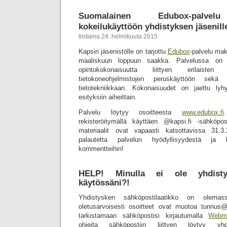
Suomalainen Edubox-palvel
kokeilukäyttöön yhdistyksen jäsenill
tiistaina 24. helmikuuta 2015
Kapsin jäsenistölle on tarjottu
Edubox
-palvelu ma
maaliskuun loppuun saakka. Palvelussa on t
opintokokonaisuutta liittyen erilaisten I
tietokoneohjelmistojen peruskäyttöön sekä 
tietotekniikkaan. Kokonaisuudet on jaettu ly
esityksiin aiheittain.
Palvelu löytyy osoitteesta
www.edubox.fi
rekisteröitymällä käyttäen @kapsi.fi -sähköpos
materiaalit ovat vapaasti katsottavissa 31
palautetta palvelun hyödyllisyydestä ja k
kommentteihin!
HELP! Minulla ei ole yhdisty
käytössäni?!
Yhdistysken sähköpostilaatikko on olemass
oletusarvoisesti osoitteet ovat muotoa tunnus@
tarkistamaan sähköpostisi kirjautumalla
Webma
ohjeita sähköpostiin liittyen löytyy yhdi