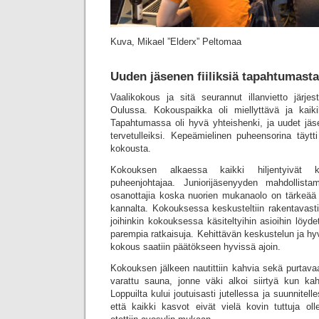
Kuva, Mikael ”Elderx” Peltomaa
Uuden jäsenen fiiliksiä tapahtumasta
Vaalikokous ja sitä seurannut illanvietto järjes
Oulussa. Kokouspaikka oli miellyttävä ja kaikille 
Tapahtumassa oli hyvä yhteishenki, ja uudet jäse
tervetulleiksi. Kepeämielinen puheensorina täyt
kokousta.
Kokouksen alkaessa kaikki hiljentyivät 
puheenjohtajaa. Juniorijäsenyyden mahdollista
osanottajia koska nuorien mukanaolo on tärkeää
kannalta. Kokouksessa keskusteltiin rakentavasti
joihinkin kokouksessa käsiteltyihin asioihin löyde
parempia ratkaisuja. Kehittävän keskustelun ja hy
kokous saatiin päätökseen hyvissä ajoin.
Kokouksen jälkeen nautittiin kahvia sekä purtavaa 
varattu sauna, jonne väki alkoi siirtyä kun kahv
Loppuilta kului joutuisasti jutellessa ja suunnitell
että kaikki kasvot eivät vielä kovin tuttuja oll