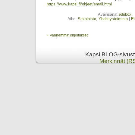
https://www.kapsi.fi/ohjeet/email.html
Avainsanat:
edubox
Aihe:
Sekalaista
,
Yhdistystoiminta
|
Ei
« Vanhemmat kirjoitukset
Kapsi BLOG-sivusto
Merkinnät (R