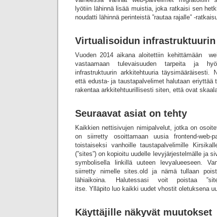
lyötiin lähinnä lisää muistia, joka ratkaisi sen het
noudatti lähinnä perinteistä ”rautaa rajalle” -ratkais
Virtualisoidun infrastruktuur
Vuoden 2014 aikana aloitettiin kehittämään web
vastaamaan tulevaisuuden tarpeita ja hyöd
infrastruktuurin arkkitehtuuria täysimääräisesti. 
että edusta- ja taustapalvelimet halutaan eriyttää
rakentaa arkkitehtuurillisesti siten, että ovat ska
Seuraavat asiat on tehty
Kaikkien nettisivujen nimipalvelut, jotka on osoite
on siirretty osoittamaan uusia frontend-web-
toistaiseksi vanhoille taustapalvelimille Kirsikal
(”sites”) on kopioitu uudelle levyjärjestelmälle ja 
symbolisella linkillä uuteen levyalueeseen. Va
siirretty nimelle sites.old ja nämä tullaan poi
lähiaikoina. Halutessasi voit poistaa ”sit
itse. Ylläpito luo kaikki uudet vhostit oletuksena uu
Käyttäjille näkyvät muutokset