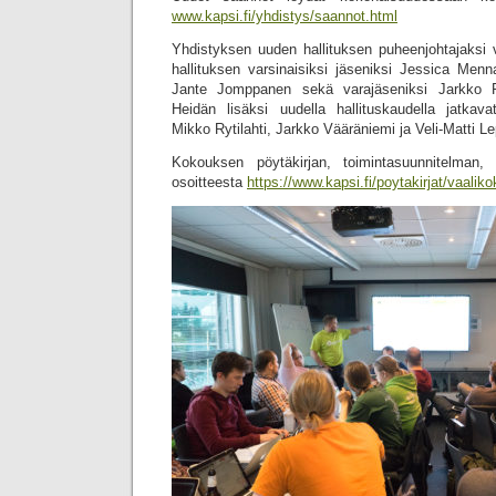
www.kapsi.fi/yhdistys/saannot.html
Yhdistyksen uuden hallituksen puheenjohtajaksi v
hallituksen varsinaisiksi jäseniksi Jessica Men
Jante Jomppanen sekä varajäseniksi Jarkko 
Heidän lisäksi uudella hallituskaudella jatkavat
Mikko Rytilahti, Jarkko Vääräniemi ja Veli-Matti L
Kokouksen pöytäkirjan, toimintasuunnitelman,
osoitteesta
https://www.kapsi.fi/poytakirjat/vaali