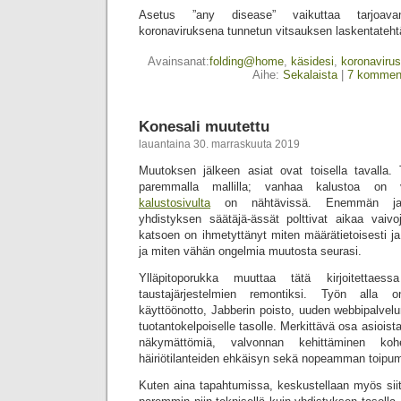
Asetus ”any disease” vaikuttaa tarjoava
koronaviruksena tunnetun vitsauksen laskentateht
Avainsanat:
folding@home
,
käsidesi
,
koronavirus
Aihe:
Sekalaista
|
7 komment
Konesali muutettu
lauantaina 30. marraskuuta 2019
Muutoksen jälkeen asiat ovat toisella tavall
paremmalla mallilla; vanhaa kalustoa on v
kalustosivulta
on nähtävissä. Enemmän ja
yhdistyksen säätäjä-ässät polttivat aikaa vaiv
katsoen on ihmetyttänyt miten määrätietoisesti ja
ja miten vähän ongelmia muutosta seurasi.
Ylläpitoporukka muuttaa tätä kirjoitettaess
taustajärjestelmien remontiksi. Työn alla on
käyttöönotto, Jabberin poisto, uuden webbipalvelu
tuotantokelpoiselle tasolle. Merkittävä osa asioist
näkymättömiä, valvonnan kehittäminen kohe
häiriötilanteiden ehkäisyn sekä nopeamman toipum
Kuten aina tapahtumissa, keskustellaan myös siit