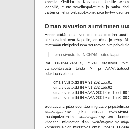
koneilla Kirsikka ja Karviainen. Uusille web-p
jäsenillä, mutta sovelluspalvelimia ja muita she
varten on tehty webapp1-kone, joka löytyy osoitte
Oman sivuston siirtäminen uusi
Ennen siirtämistä sivustosi pitää osoittaa uusille
nimipalvelusi ovat Kapsilla, on tämä jo tehty. Mi
tekemään nimipalvelussa seuraavan nimipalveluti
oma.sivusto.tld IN CNAME sites.kapsi.fi.
(tai ssl-sites.kapsi.fi, mikäli sivustosi toi
vaihtoehtoisesti tehdä A- ja AAAA-tietue
edustapalvelimia:
oma.sivusto.tld IN A 91.232.156.81
oma.sivusto.tld IN A 91.232.156.82
oma.sivusto.tld IN AAAA 2001:67c:1be8::80:
oma.sivusto.tld IN AAAA 2001:67c:1be8::80:
Seuraavana pitää suorittaa migraatio järjestelmä
web2migrate.py
, joka siirtää www-sivusi 
taustapalvelimilta.
web2migrate.py list
-komenn
vhostiesi migraation tilan.
web2migrate.py migr
komennolla voit migratoida omat vhostisi uudelle