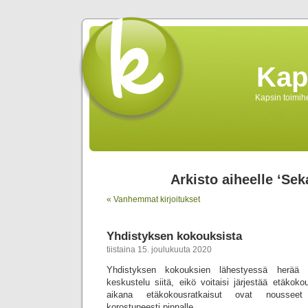
Kap
Kapsin toimihe
Arkisto aiheelle ‘Sek
« Vanhemmat kirjoitukset
Yhdistyksen kokouksista
tiistaina 15. joulukuuta 2020
Yhdistyksen kokouksien lähestyessä herää 
keskustelu siitä, eikö voitaisi järjestää etäko
aikana etäkokousratkaisut ovat nousseet
korostuneesti pinnalle.