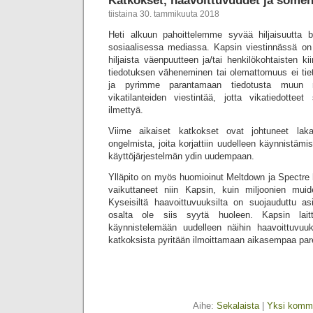
Katkokset, haavoittuvuudet ja someh
tiistaina 30. tammikuuta 2018
Heti alkuun pahoittelemme syvää hiljaisuutta blo
sosiaalisessa mediassa. Kapsin viestinnässä on
hiljaista väenpuutteen ja/tai henkilökohtaisten kii
tiedotuksen väheneminen tai olemattomuus ei ti
ja pyrimme parantamaan tiedotusta muun m
vikatilanteiden viestintää, jotta vikatiedotteet
ilmettyä.
Viime aikaiset katkokset ovat johtuneet laka
ongelmista, joita korjattiin uudelleen käynnistäm
käyttöjärjestelmän ydin uudempaan.
Ylläpito on myös huomioinut Meltdown ja Spectre 
vaikuttaneet niin Kapsin, kuin miljoonien muid
Kyseisiltä haavoittuvuuksilta on suojauduttu as
osalta ole siis syytä huoleen. Kapsin laitt
käynnistelemään uudelleen näihin haavoittuvuuks
katkoksista pyritään ilmoittamaan aikasempaa pa
Aihe:
Sekalaista
|
Yksi komme