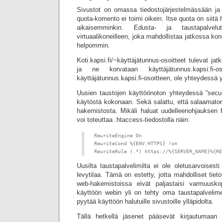
Sivustot on omassa tiedostojärjestelmässään ja
quota-komento ei toimi oikein. Itse quota on siitä
aikaisemminkin. Edusta- ja taustapalvel
virtuaalikoneilleen, joka mahdollistaa jatkossa ko
helpommin.
Koti.kapsi.fi/~käyttäjätunnus-osoitteet tulevat 
ja ne korvataan käyttäjätunnus.kapsi.fi-os
käyttäjätunnus.kapsi.fi-osoitteen, ole yhteydessä y
Uusien taustojen käyttöönoton yhteydessä ”secu
käytöstä kokonaan. Sekä salattu, että salaamaton
hakemistosta. Mikäli haluat uudelleenohjauks
voi toteuttaa .htaccess-tiedostolla näin:
RewriteEngine On

RewriteCond %{ENV:HTTPS} !on

RewriteRule (.*) https://%{SERVER_NAME}%{RE
Uusilta taustapalvelimilta ei ole oletusarvoisesti
levytilaa. Tämä on estetty, jotta mahdolliset tiet
web-hakemistoissa eivät paljastaisi varmuuskop
käyttöön webin yli on tehty oma taustapalvelime
pyytää käyttöön halutuille sivustoille ylläpidolta.
Tällä hetkellä jäsenet pääsevät kirjautumaan 