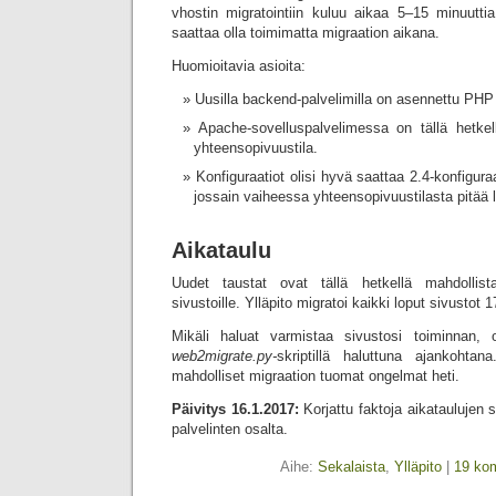
vhostin migratointiin kuluu aikaa 5–15 minuuttia
saattaa olla toimimatta migraation aikana.
Huomioitavia asioita:
Uusilla backend-palvelimilla on asennettu PHP
Apache-sovelluspalvelimessa on tällä hetke
yhteensopivuustila.
Konfiguraatiot olisi hyvä saattaa 2.4-konfigur
jossain vaiheessa yhteensopivuustilasta pitää 
Aikataulu
Uudet taustat ovat tällä hetkellä mahdollist
sivustoille. Ylläpito migratoi kaikki loput sivustot 
Mikäli haluat varmistaa sivustosi toiminnan,
web2migrate.py-
skriptillä haluttuna ajankohtan
mahdolliset migraation tuomat ongelmat heti.
Päivitys 16.1.2017:
Korjattu faktoja aikataulujen 
palvelinten osalta.
Aihe:
Sekalaista
,
Ylläpito
|
19 ko