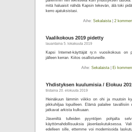
paremmin niin teknisellä kuin yhdistyksen tasolla. 
mitä haluaisit nähdä Kapsin tekevän, älä toki pidä
kerro ajatuksistasi.
Aihe:
Sekalaista
|
2 komment
Vaalikokous 2019 pidetty
lauantaina 5. lokakuuta 2019
Kapsi Internet-käyttäjät ry:n vuosikokous on 
jälleen kerran. Kiitos osallistuneille.
Aihe:
Sekalaista
|
Ei komment
Yhdistyksen kuulumisia / Elokuu 201
tiistaina 20. elokuuta 2019
Heinäkuun lämmin viikko on ohi ja muutoin k
pikkuhiljaa lopuilleen. Elämä palailee tavallisiin 
jatkavat arkista kulkuaan.
Jäseniltä tulleiden pyyntöjen pohjalta sel
käyttömahdollisuuksia jäsenlaskutuksessa. Vali
edelleen sille, ettemme voi modernisoida laskutu