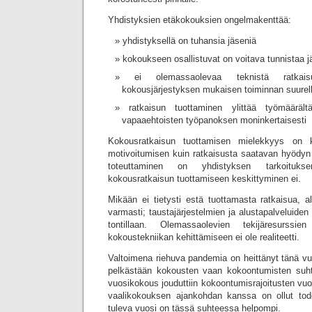
Yhdistyksien etäkokouksien ongelmakenttää:
yhdistyksellä on tuhansia jäseniä
kokoukseen osallistuvat on voitava tunnistaa j
ei olemassaolevaa teknistä ratkais
kokousjärjestyksen mukaisen toiminnan suurel
ratkaisun tuottaminen ylittää työmäärält
vapaaehtoisten työpanoksen moninkertaisesti
Kokousratkaisun tuottamisen mielekkyys on ky
motivoitumisen kuin ratkaisusta saatavan hyödyn 
toteuttaminen on yhdistyksen tarkoituks
kokousratkaisun tuottamiseen keskittyminen ei.
Mikään ei tietysti estä tuottamasta ratkaisua, al
varmasti; taustajärjestelmien ja alustapalveluiden
tontillaan. Olemassaolevien tekijäresurssie
kokoustekniikan kehittämiseen ei ole realiteetti.
Valtoimena riehuva pandemia on heittänyt tänä vuon
pelkästään kokousten vaan kokoontumisten suh
vuosikokous jouduttiin kokoontumisrajoitusten vuo
vaalikokouksen ajankohdan kanssa on ollut tode
tuleva vuosi on tässä suhteessa helpompi.