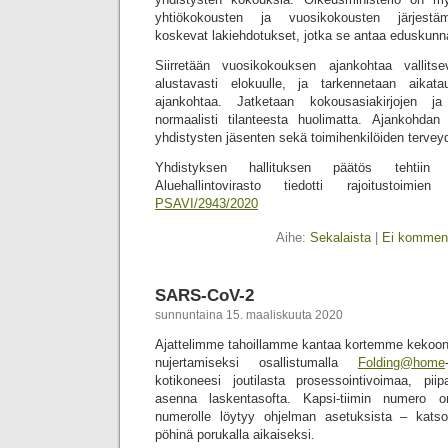
yhtiökokousten ja vuosikokousten järjestäm
koskevat lakiehdotukset, jotka se antaa eduskunnal
Siirretään vuosikokouksen ajankohtaa vallits
alustavasti elokuulle, ja tarkennetaan aikat
ajankohtaa. Jatketaan kokousasiakirjojen ja 
normaalisti tilanteesta huolimatta. Ajankohdan 
yhdistysten jäsenten sekä toimihenkilöiden tervey
Yhdistyksen hallituksen päätös tehtiin 
Aluehallintovirasto tiedotti rajoitustoimie
PSAVI/2943/2020
Aihe:
Sekalaista
|
Ei komment
SARS-CoV-2
sunnuntaina 15. maaliskuuta 2020
Ajattelimme tahoillamme kantaa kortemme kekoon
nujertamiseksi osallistumalla
Folding@home
kotikoneesi joutilasta prosessointivoimaa, piip
asenna laskentasofta. Kapsi-tiimin numero o
numerolle löytyy ohjelman asetuksista – kats
pöhinä porukalla aikaiseksi.