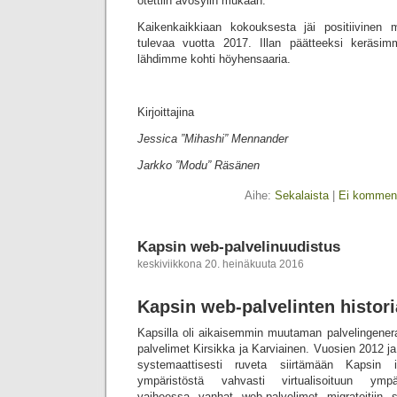
otettiin avosylin mukaan.
Kaikenkaikkiaan kokouksesta jäi positiivinen 
tulevaa vuotta 2017. Illan päätteeksi keräs
lähdimme kohti höyhensaaria.
Kirjoittajina
Jessica ”Mihashi” Mennander
Jarkko ”Modu” Räsänen
Aihe:
Sekalaista
|
Ei komment
Kapsin web-palvelinuudistus
keskiviikkona 20. heinäkuuta 2016
Kapsin web-palvelinten histori
Kapsilla oli aikaisemmin muutaman palvelingenera
palvelimet Kirsikka ja Karviainen. Vuosien 2012 ja
systemaattisesti ruveta siirtämään Kapsin in
ympäristöstä vahvasti virtualisoituun ymp
vaiheessa vanhat web-palvelimet migratoitiin s