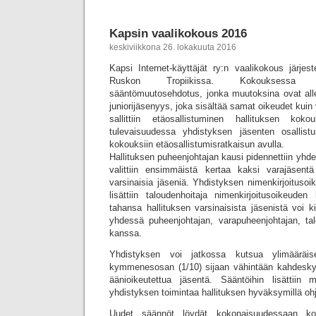
Kapsin vaalikokous 2016
keskiviikkona 26. lokakuuta 2016
Kapsi Internet-käyttäjät ry:n vaalikokous järjes
Ruskon Tropiikissa. Kokouksessa hy
sääntömuutosehdotus, jonka muutoksina ovat alle
juniorijäsenyys, joka sisältää samat oikeudet kuin
sallittiin etäosallistuminen hallituksen kokou
tulevaisuudessa yhdistyksen jäsenten osallis
kokouksiin etäosallistumisratkaisun avulla.
Hallituksen puheenjohtajan kausi pidennettiin yh
valittiin ensimmäistä kertaa kaksi varajäsent
varsinaisia jäseniä. Yhdistyksen nimenkirjoitusoik
lisättiin taloudenhoitaja nimenkirjoitusoikeuden
tahansa hallituksen varsinaisista jäsenistä voi k
yhdessä puheenjohtajan, varapuheenjohtajan, talo
kanssa.
Yhdistyksen voi jatkossa kutsua ylimääräi
kymmenesosan (1/10) sijaan vähintään kahdesk
äänioikeutettua jäsentä. Sääntöihin lisättiin
yhdistyksen toimintaa hallituksen hyväksymillä ohj
Uudet säännöt löydät kokonaisuudessaan koti