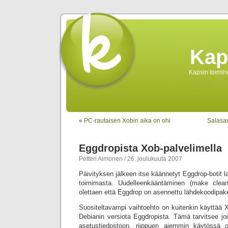
Kap
Kapsin toimihe
«
PC-rautaisen Xobin aika on ohi
Salasan
Eggdropista Xob-palvelimella
Petteri Aimonen / 26. joulukuuta 2007
Päivityksen jälkeen itse käännetyt Eggdrop-botit la
toimimasta. Uudelleenkääntäminen (make clea
olettaen että Eggdrop on asennettu lähdekoodipake
Suositeltavampi vaihtoehto on kuitenkin käyttää X
Debianin versiota Eggdropista. Tämä tarvitsee jo
asetustiedostoon, riippuen aiemmin käytössä ol