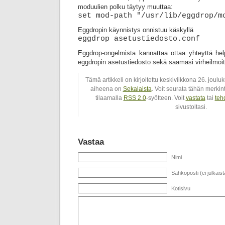
moduulien polku täytyy muuttaa:
set mod-path "/usr/lib/eggdrop/m
Eggdropin käynnistys onnistuu käskyllä
eggdrop asetustiedosto.conf
Eggdrop-ongelmista kannattaa ottaa yhteyttä help
eggdropin asetustiedosto sekä saamasi virheilmoi
Tämä artikkeli on kirjoitettu keskiviikkona 26. joul
aiheena on
Sekalaista
. Voit seurata tähän merki
tilaamalla
RSS 2.0
-syötteen. Voit
vastata
tai
teh
sivustoltasi.
Vastaa
Nimi
Sähköposti (ei julkaist
Kotisivu