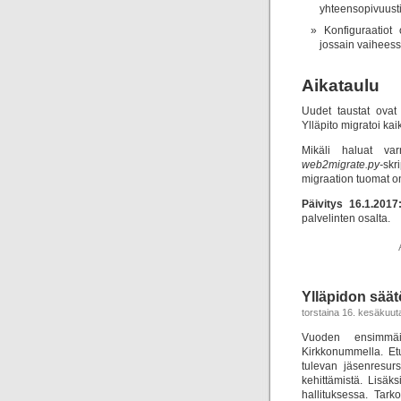
yhteensopivuusti
Konfiguraatiot
jossain vaiheess
Aikataulu
Uudet taustat ovat t
Ylläpito migratoi kai
Mikäli haluat var
web2migrate.py-
skr
migraation tuomat o
Päivitys 16.1.2017
palvelinten osalta.
Ylläpidon säät
torstaina 16. kesäkuut
Vuoden ensimmäine
Kirkkonummella. Etu
tulevan jäsenresurs
kehittämistä. Lisäks
hallituksessa. Tar