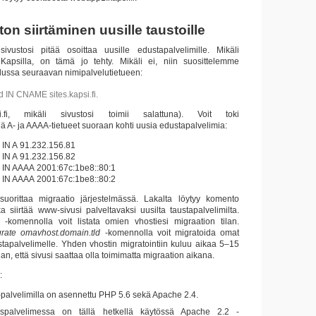
n siirtäminen uusille taustoille
sivustosi pitää osoittaa uusille edustapalvelimille. Mikäli
 Kapsilla, on tämä jo tehty. Mikäli ei, niin suosittelemme
ussa seuraavan nimipalvelutietueen:
d IN CNAME sites.kapsi.fi.
psi.fi, mikäli sivustosi toimii salattuna). Voit toki
dä A- ja AAAA-tietueet suoraan kohti uusia edustapalvelimia:
d IN A 91.232.156.81
d IN A 91.232.156.82
d IN AAAA 2001:67c:1be8::80:1
d IN AAAA 2001:67c:1be8::80:2
uorittaa migraatio järjestelmässä. Lakalta löytyy komento
ka siirtää www-sivusi palveltavaksi uusilta taustapalvelimilta.
-komennolla voit listata omien vhostiesi migraation tilan.
rate
omavhost.domain.tld
-komennolla voit migratoida omat
ustapalvelimelle. Yhden vhostin migratointiin kuluu aikaa 5–15
an, että sivusi saattaa olla toimimatta migraation aikana.
:
palvelimilla on asennettu PHP 5.6 sekä Apache 2.4.
uspalvelimessa on tällä hetkellä käytössä Apache 2.2 -