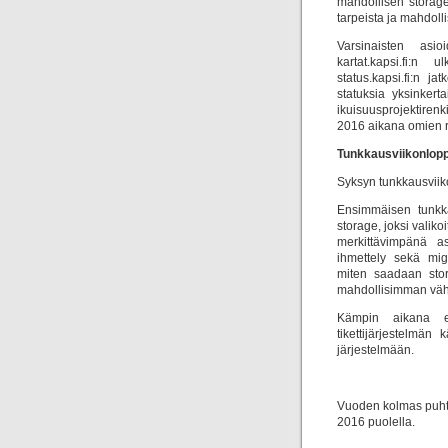
mahdollisen storage
tarpeista ja mahdoll
Varsinaisten asio
kartat.kapsi.fi:
status.kapsi.fi:n ja
statuksia yksinkert
ikuisuusprojektiren
2016 aikana omien re
Tunkkausviikonlopp
Syksyn tunkkausviik
Ensimmäisen tunkka
storage, joksi valik
merkittävimpänä a
ihmettely sekä mig
miten saadaan stora
mahdollisimman vähä
Kämpin aikana ed
tikettijärjestelmän
järjestelmään.
Vuoden kolmas puhta
2016 puolella.