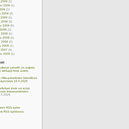
u 2009
(1)
uu 2009
(1)
2009
(1)
u 2009
(2)
 2009
(1)
u 2009
(2)
uu 2009
(6)
 2008
(1)
u 2008
(1)
uu 2008
(1)
u 2008
(2)
u 2008
(1)
u 2007
(4)
uu 2006
(1)
eet
llseye palvelin on suljettu
 webapp-trixie avattu
 Hilla-palvelimien kiireellinen
käynnistys 16.5.2026
llukset eivät voi enää
ostia ilmaisosoitteiden
.5.2026
eiden RSS-syöte
it RSS-syötteenä