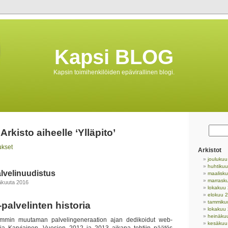
Kapsi BLOG
Kapsin toimihenkilöiden epävirallinen blogi.
Arkisto aiheelle ‘Ylläpito’
ukset
Arkistot
jouluku
huhtiku
lvelinuudistus
maalisk
marrask
näkuuta 2016
lokakuu
elokuu 
tammiku
palvelinten historia
lokakuu
heinäku
semmin muutaman palvelingeneraation ajan dedikoidut web-
kesäkuu