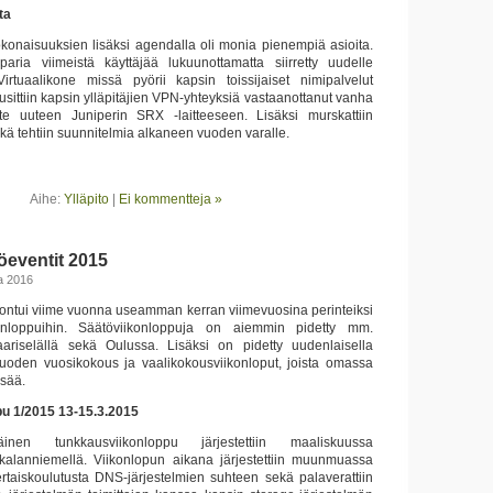
ita
onaisuuksien lisäksi agendalla oli monia pienempiä asioita.
paria viimeistä käyttäjää lukuunottamatta siirretty uudelle
 Virtuaalikone missä pyörii kapsin toissijaiset nimipalvelut
 uusittiin kapsin ylläpitäjien VPN-yhteyksiä vastaanottanut vanha
te uuteen Juniperin SRX -laitteeseen. Lisäksi murskattiin
sekä tehtiin suunnitelmia alkaneen vuoden varalle.
Aihe:
Ylläpito
|
Ei kommentteja »
öeventit 2015
a 2016
oontui viime vuonna useamman kerran viimevuosina perinteiksi
ikonloppuihin. Säätöviikonloppuja on aiemmin pidetty mm.
ariselällä sekä Oulussa. Lisäksi on pidetty uudenlaisella
vuoden vuosikokous ja vaalikokousviikonloput, joista omassa
isää.
u 1/2015 13-15.3.2015
en tunkkausviikonloppu järjestettiin maaliskuussa
alanniemellä. Viikonlopun aikana järjestettiin muunmuassa
rtaiskoulutusta DNS-järjestelmien suhteen sekä palaverattiin