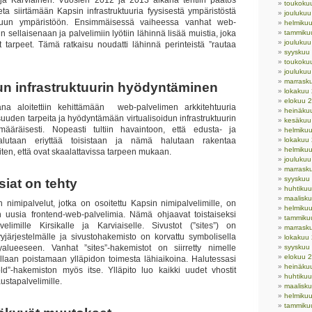
a ja Karviainen. Vuosien 2012 ja 2013 aikana tehtiin päätös
toukoku
eta siirtämään Kapsin infrastruktuuria fyysisestä ympäristöstä
jouluku
oituun ympäristöön. Ensimmäisessä vaiheessa vanhat web-
helmiku
in sellaisenaan ja palvelimiin lyötiin lähinnä lisää muistia, joka
tammiku
jouluku
et tarpeet. Tämä ratkaisu noudatti lähinnä perinteistä ”rautaa
syyskuu
toukoku
jouluku
marrask
dun infrastruktuurin hyödyntäminen
lokakuu
elokuu 
a aloitettiin kehittämään web-palvelimen arkkitehtuuria
heinäku
uuden tarpeita ja hyödyntämään virtualisoidun infrastruktuurin
kesäkuu
simääräisesti. Nopeasti tultiin havaintoon, että edusta- ja
helmiku
halutaan eriyttää toisistaan ja nämä halutaan rakentaa
lokakuu
helmiku
 siten, että ovat skaalattavissa tarpeen mukaan.
joulukuu
marrask
syyskuu
siat on tehty
huhtiku
maalisk
n nimipalvelut, jotka on osoitettu Kapsin nimipalvelimille, on
helmiku
an uusia frontend-web-palvelimia. Nämä ohjaavat toistaiseksi
tammiku
velimille Kirsikalle ja Karviaiselle. Sivustot (”sites”) on
marrask
vyjärjestelmälle ja sivustohakemisto on korvattu symbolisella
lokakuu
vyalueeseen. Vanhat ”sites”-hakemistot on siirretty nimelle
syyskuu
elokuu 
ullaan poistamaan ylläpidon toimesta lähiaikoina. Halutessasi
heinäku
.old”-hakemiston myös itse. Ylläpito luo kaikki uudet vhostit
huhtiku
ustapalvelimille.
maalisk
helmiku
tammiku