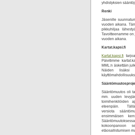
yhdistyksien sääntöj
Renki
Jäsenille suunnatun 
vuoden aikana. Täm
pikkuhiljaa lähest
Tavoitteenamme on j
vuoden aikana.
Kartat.kapsi.fi
Kartat.kapsi.fi
tarjoa
Päivitimme kartat.k
MML:n äskettäin julk
Näiden lisäksi t
käyttömahdollisuuksi
Sääntömuutosproje
Sääntömuutos oli ta
mm. uuden levyjär
toimihenkilöiden a
eteenpäin. Täl
versiota sääntöm
ensimmäisen kerr
Sääntömuutoksessa
kokoonpanoon se
etäosallistumisen m