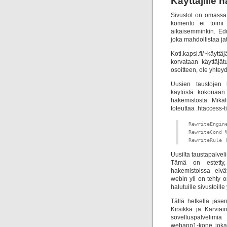
Käyttäjille
Sivustot on omassa 
komento ei toimi 
aikaisemminkin. Edus
joka mahdollistaa j
Koti.kapsi.fi/~käyt
korvataan käyttäjätu
osoitteen, ole yhtey
Uusien taustojen 
käytöstä kokonaan.
hakemistosta. Mikä
toteuttaa .htaccess-t
RewriteEngine
RewriteCond %
RewriteRule 
Uusilta taustapalveli
Tämä on estetty, 
hakemistoissa eivä
webin yli on tehty 
halutuille sivustoille
Tällä hetkellä jäse
Kirsikka ja Karviai
sovelluspalvelimia
webapp1-kone, joka l