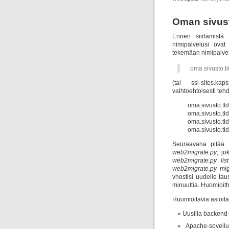
Oman sivusto
Ennen siirtämistä 
nimipalvelusi ovat
tekemään nimipalvel
oma.sivusto.tl
(tai ssl-sites.ka
vaihtoehtoisesti teh
oma.sivusto.tl
oma.sivusto.tl
oma.sivusto.tl
oma.sivusto.tl
Seuraavana pitää s
web2migrate.py
, jo
web2migrate.py list
web2migrate.py mig
vhostisi uudelle ta
minuuttia. Huomioith
Huomioitavia asioita
Uusilla backend-
Apache-sovell