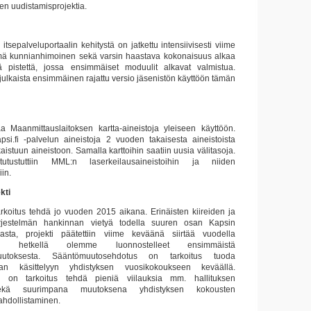
en uudistamisprojektia.
itsepalveluportaalin kehitystä on jatkettu intensiivisesti viime
ä kunnianhimoinen sekä varsin haastava kokonaisuus alkaa
yä pistettä, jossa ensimmäiset moduulit alkavat valmistua.
ulkaista ensimmäinen rajattu versio jäsenistön käyttöön tämän
a Maanmittauslaitoksen kartta-aineistoja yleiseen käyttöön.
apsi.fi -palvelun aineistoja 2 vuoden takaisesta aineistoista
aistuun aineistoon. Samalla karttoihin saatiin uusia välitasoja.
utustuttiin MML:n laserkeilausaineistoihin ja niiden
in.
kti
rkoitus tehdä jo vuoden 2015 aikana. Erinäisten kiireiden ja
jestelmän hankinnan vietyä todella suuren osan Kapsin
jasta, projekti päätettiin viime keväänä siirtää vuodella
lä hetkellä olemme luonnostelleet ensimmäistä
uutoksesta. Sääntömuutosehdotus on tarkoitus tuoda
an käsittelyyn yhdistyksen vuosikokoukseen keväällä.
 on tarkoitus tehdä pieniä viilauksia mm. hallituksen
kä suurimpana muutoksena yhdistyksen kokousten
ahdollistaminen.