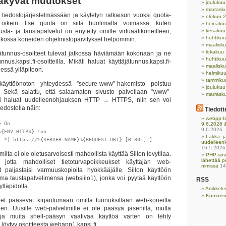
 näkyvät muutokset
jouluku
marrask
tiedostojärjestelmässään ja käytetyn ratkaisun vuoksi quota-
elokuu 
oikein. Itse quota on siitä huolimatta voimassa, kuten
heinäku
ta- ja taustapalvelut on eriytetty omille virtuaalikoneilleen,
kesäkuu
huhtiku
atkossa koneiden ohjelmistopäivitykset helpommin.
maalisk
lokakuu
täjätunnus-osoitteet tulevat jatkossa häviämään kokonaan ja ne
huhtiku
nnus.kapsi.fi-osoitteilla. Mikäli haluat käyttäjätunnus.kapsi.fi-
maalisk
dessä ylläpitoon.
helmiku
tammiku
käyttöönoton yhteydessä ”secure-www”-hakemisto poistuu
jouluku
 Sekä salattu, että salaamaton sivusto palvellaan ”www”-
marrask
li haluat uudelleenohjauksen HTTP → HTTPS, niin sen voi
iedostolla näin:
Tiedott
webpp-bu
 On

9.6.2026 &
9.6.2026
{ENV:HTTPS} !on

Lakka- ja
(.*) https://%{SERVER_NAME}%{REQUEST_URI} [R=301,L]
uudelleen
16.5.2026
milta ei ole oletusarvoisesti mahdollista käyttää Siilon levytilaa.
PHP-sove
lähettää p
jotta mahdolliset tietoturvapoikkeukset käyttäjän web-
nimissä
14
t paljastaisi varmuuskopioita hyökkääjälle. Siilon käyttöön
oma taustapalvelimensa (websiilo1), jonka voi pyytää käyttöön
RSS
 ylläpidolta.
Artikkel
Komment
net pääsevät kirjautumaan omilla tunnuksillaan web-koneilla
nen. Uusille web-palvelimille ei ole pääsyä jäsenillä, mutta
 ja muita shell-pääsyn vaativaa käyttöä varten on tehty
öytyy osoitteesta webapp1.kapsi.fi.