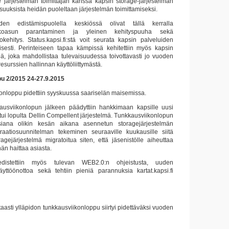
 järjestelmän toimittajan kanssa kapsin storage-järjestelmän
isuuksista heidän puoleltaan järjestelmän toimittamiseksi.
iden edistämispuolella keskiössä olivat tällä kerralla
n ulkoasun parantaminen ja yleinen kehityspuuha sekä
tkokehitys. Status.kapsi.fi:stä voit seurata kapsin palveluiden
aisesti. Perinteiseen tapaa kämpissä kehitettiin myös kapsin
kiä, joka mahdollistaa tulevaisuudessa toivottavasti jo vuoden
surssien hallinnan käyttöliittymästä.
u 2/2015 24-27.9.2015
onloppu pidettiin syyskuussa saariselän maisemissa.
usviikonlopun jälkeen päädyttiin hankkimaan kapsille uusi
oitui lopulta Dellin Compellent järjestelmä. Tunkkausviikonlopun
siana olikin kesän aikana asennetun storagejärjestelmän
raatiosuunnitelman tekeminen seuraaville kuukausille siitä
gejärjestelmä migratoitua siten, että jäsenistölle aiheuttaa
n haittaa asiasta.
istettiin myös tulevan WEB2.0:n ohjeistusta, uuden
 käyttöönottoa sekä tehtiin pieniä parannuksia kartat.kapsi.fi
asti ylläpidon tunkkausviikonloppu siirtyi pidettäväksi vuoden