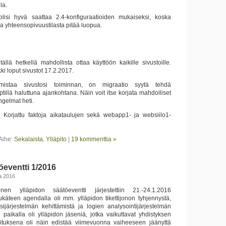
la.
 olisi hyvä saattaa 2.4-konfiguraatioiden mukaiseksi, koska
a yhteensopivuustilasta pitää luopua.
ällä hetkellä mahdollista ottaa käyttöön kaikille sivustoille.
kki loput sivustot 17.2.2017.
mistaa sivustosi toiminnan, on migraatio syytä tehdä
iptillä haluttuna ajankohtana. Näin voit itse korjata mahdolliset
ngelmat heti.
:
Korjattu faktoja aikataulujen sekä webapp1- ja websiilo1-
Aihe:
Sekalaista
,
Ylläpito
|
19 kommenttia »
öeventti 1/2016
a 2016
n ylläpidon säätöeventti järjestettiin 21.-24.1.2016
käteen agendalla oli mm. ylläpidon tikettijonon tyhjennystä,
sijärjestelmän kehittämistä ja logien analysointijärjestelmän
i paikalla oli ylläpidon jäseniä, jotka vaikuttavat yhdistyksen
koituksena oli näin edistää viimevuonna vaiheeseen jäänyttä