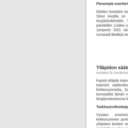
Pienempiä suoritte
Näiden isompien kok
Siilon levytila on 
levyjärjestelmälle.
päivitettiin. Lisäksi
Juniperin SSG -lai
runsaasti tikettejä 
Ylläpidon säät
torstaina 16. kesäkuut
Kapsin ylläpito kok
tulleisiin säätövi
Kirkkonummella, Sa
konseptilla tämän 
blogipostauksessa l
Tunkkausviikonlopp
Vuoden ensimmäin
kirkkonummen porkk
ylläpidon kesken ve