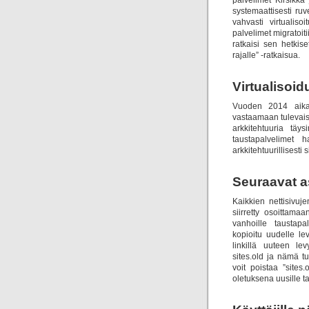
palvelimet Kirsikk
systemaattisesti ruv
vahvasti virtualis
palvelimet migratoiti
ratkaisi sen hetkis
rajalle” -ratkaisua.
Virtualisoi
Vuoden 2014 aikan
vastaamaan tulevais
arkkitehtuuria täy
taustapalvelimet 
arkkitehtuurillisesti
Seuraavat a
Kaikkien nettisivuje
siirretty osoittama
vanhoille taustapal
kopioitu uudelle le
linkillä uuteen le
sites.old ja nämä t
voit poistaa ”sites
oletuksena uusille ta