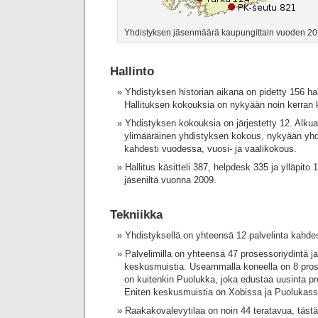
Yhdistyksen jäsenmäärä kaupungittain vuoden 20
Hallinto
Yhdistyksen historian aikana on pidetty 156 ha
Hallituksen kokouksia on nykyään noin kerran 
Yhdistyksen kokouksia on järjestetty 12. Alkua
ylimääräinen yhdistyksen kokous, nykyään yh
kahdesti vuodessa, vuosi- ja vaalikokous.
Hallitus käsitteli 387, helpdesk 335 ja ylläpito
jäseniltä vuonna 2009.
Tekniikka
Yhdistyksellä on yhteensä 12 palvelinta kahde
Palvelimilla on yhteensä 47 prosessoriydintä j
keskusmuistia. Useammalla koneella on 8 prose
on kuitenkin Puolukka, joka edustaa uusinta pr
Eniten keskusmuistia on Xobissa ja Puolukass
Raakakovalevytilaa on noin 44 teratavua, tästä