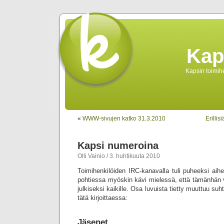
Kap
Kapsin toimihe
«
WWW-sivujen katko 31.3.2010
Erillis
Kapsi numeroina
Olli Vainio / 3. huhtikuuta 2010
Toimihenkilöiden IRC-kanavalla tuli puheeksi aih
pohtiessa myöskin kävi mielessä, että tämänhän v
julkiseksi kaikille. Osa luvuista tietty muuttuu su
tätä kirjoittaessa:
Jäsenet