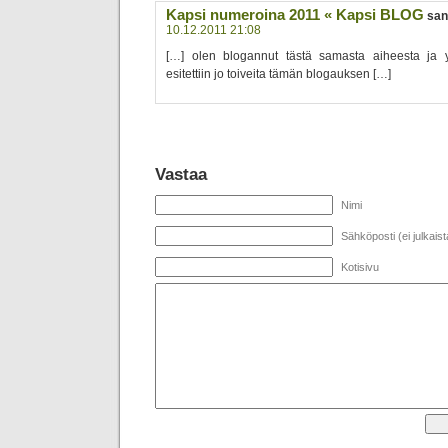
Kapsi numeroina 2011 « Kapsi BLOG
san
10.12.2011 21:08
[…] olen blogannut tästä samasta aiheesta ja y
esitettiin jo toiveita tämän blogauksen […]
Vastaa
Nimi
Sähköposti (ei julkaist
Kotisivu