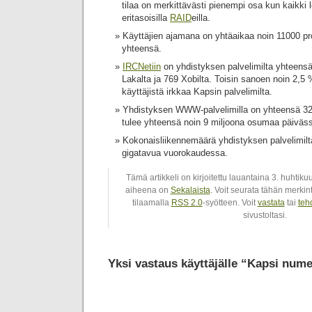
tilaa on merkittävästi pienempi osa kun kaikki 
eritasoisilla
RAID
eilla.
Käyttäjien ajamana on yhtäaikaa noin 11000 pro
yhteensä.
IRCNetiin
on yhdistyksen palvelimilta yhteensä
Lakalta ja 769 Xobilta. Toisin sanoen noin 2,5
käyttäjistä irkkaa Kapsin palvelimilta.
Yhdistyksen WWW-palvelimilla on yhteensä 32
tulee yhteensä noin 9 miljoona osumaa päiväs
Kokonaisliikennemäärä yhdistyksen palvelimilta
gigatavua vuorokaudessa.
Tämä artikkeli on kirjoitettu lauantaina 3. huhtik
aiheena on
Sekalaista
. Voit seurata tähän merki
tilaamalla
RSS 2.0
-syötteen. Voit
vastata
tai
teh
sivustoltasi.
Yksi vastaus käyttäjälle “Kapsi num