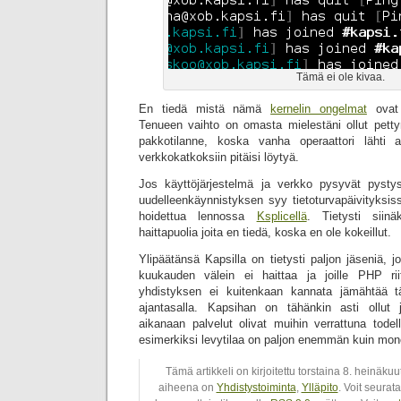
Tämä ei ole kivaa.
En tiedä mistä nämä
kernelin ongelmat
ovat 
Tenueen vaihto on omasta mielestäni ollut petty
pakkotilanne, koska vanha operaattori lähti a
verkkokatkoksiin pitäisi löytyä.
Jos käyttöjärjestelmä ja verkko pysyvät pyst
uudelleenkäynnistyksen syy tietoturvapäivityksi
hoidettua lennossa
Ksplicellä
. Tietysti siinä
haittapuolia joita en tiedä, koska en ole kokeillut.
Ylipäätänsä Kapsilla on tietysti paljon jäseniä, j
kuukauden välein ei haittaa ja joille PHP riit
yhdistyksen ei kuitenkaan kannata jämähtää t
ajantasalla. Kapsihan on tähänkin asti ollut j
aikanaan palvelut olivat muihin verrattuna todel
esimerkiksi levytilaa on paljon enemmän kuin mone
Tämä artikkeli on kirjoitettu torstaina 8. heinäku
aiheena on
Yhdistystoiminta
,
Ylläpito
. Voit seurat