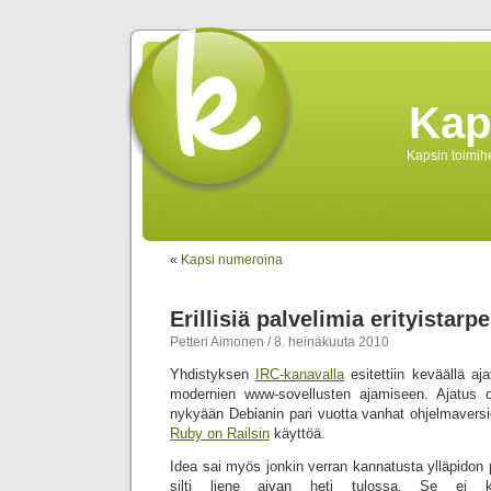
Kap
Kapsin toimihe
«
Kapsi numeroina
Erillisiä palvelimia erityistarpe
Petteri Aimonen / 8. heinäkuuta 2010
Yhdistyksen
IRC-kanavalla
esitettiin keväällä aja
modernien www-sovellusten ajamiseen. Ajatus on
nykyään Debianin pari vuotta vanhat ohjelmaversi
Ruby on Railsin
käyttöä.
Idea sai myös jonkin verran kannatusta ylläpidon p
silti liene aivan heti tulossa. Se ei k