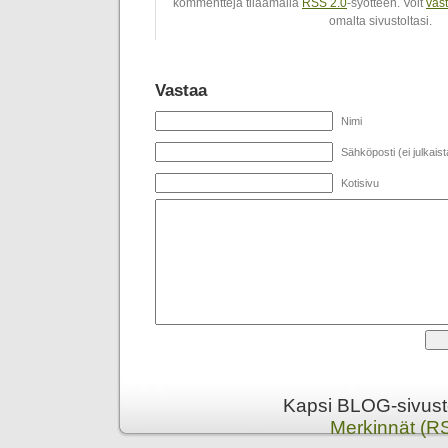
kommentteja tilaamalla
RSS 2.0
-syötteen. Voit
vas
omalta sivustoltasi.
Vastaa
Nimi
Sähköposti (ei julkaist
Kotisivu
Kapsi BLOG-sivusto
Merkinnät (R