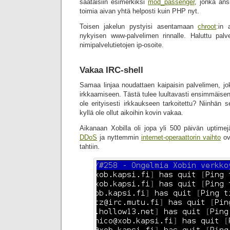
saataisiin esimerkiksi
mod_passenger
, jonka ans
toimia aivan yhtä helposti kuin PHP nyt.
Toisen jakelun pystyisi asentamaan
chroot
:in
nykyisen www-palvelimen rinnalle. Haluttu palvel
nimipalvelutietojen ip-osoite.
Vakaa IRC-shell
Samaa linjaa noudattaen kaipaisin palvelimen, jok
irkkaamiseen. Tästä tulee luultavasti ensimmäisen
ole erityisesti irkkaukseen tarkoitettu? Niinhän s
kyllä ole ollut aikoihin kovin vakaa.
Aikanaan Xobilla oli jopa yli 500 päivän uptime
DDoS
ja nyttemmin
internet-operaattorin vaihto
ov
tahtiin.