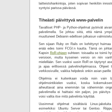
laitteistohankintoja, joten sopivan henkilön inno
syntyisi parissa päivässä.
Tiheästi päivittyvä www-palvelin
Tavalliset PHP- ja Python-ohjelmat pyörivät aiva
palvelimella. Se johtuu siitä, että nämä ympär
muuttuneet Debianin edellisen julkaisun valmistelu
Sen sijaan Ruby on Rails on kehittynyt huimaa 
enää edes toimi FCGI:n kautta. Tämä on johtanu
Kapsin
RoR-ohjeen
suhteen: toisaalta se toimii h
versioon, mutta kyseinen versio on niin vanh
mielellään. Sen vuoksi uusin RoR on täytynyt ase
ja ajaa erillisessä palvelinohjelmassa. Ohjeet
verkkosivuille, vaikka helpdesk onkin asian parille
Ohjelmia ei kuitenkaan voida noin vain lä
ohjelmointikielen vuoksi, koska kokemuksen
aiheuttavat aina enemmän tai vähemmän ongelmia
palvelimella ei haittaisi niin paljon, jos päivitys 
voisi valita itse mitä palvelinta käyttää.
Uusimmat ohjelmat sisältäviä Linux-jakeluit
esimerkiksi Ubuntu Server tai Gentoo. Riippu