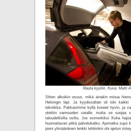
Rauta kyytiin. Kuva: Matti A
Sitten alkoikin osuus, mikä ainakin minua hieman
Helsingin läpi. Ja kyydissähän oli toki kaikki 
tekniikka. Pakkasimme kyllä koneet hyvin, ja vak
otettiin varmuuden varalle, mutta se suojaa 
taloudellisilta osilta. Jos esimerkiksi Kuha hajoai
huomattavan pitkä palvelukatko. Ajomatka sujui k
pieni ylimääräinen lenkki tehtiinkin ohi ajetun rist