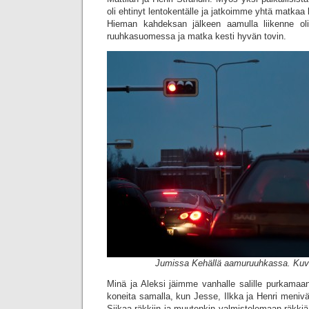
oli ehtinyt lentokentälle ja jatkoimme yhtä matkaa 
Hieman kahdeksan jälkeen aamulla liikenne oli
ruuhkasuomessa ja matka kesti hyvän tovin.
Jumissa Kehällä aamuruuhkassa. Kuva
Minä ja Aleksi jäimme vanhalle salille purkamaan 
koneita samalla, kun Jesse, Ilkka ja Henri menivä
Siikaa räkkiin ja muutenkin valmistelemaan räkkiä 