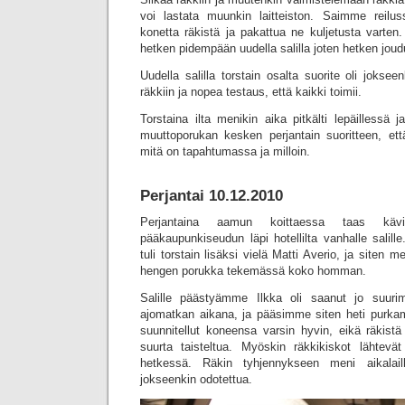
voi lastata muunkin laitteiston. Saimme reilus
konetta räkistä ja pakattua ne kuljetusta varten. 
hetken pidempään uudella salilla joten hetken jo
Uudella salilla torstain osalta suorite oli joksee
räkkiin ja nopea testaus, että kaikki toimii.
Torstaina ilta menikin aika pitkälti lepäillessä j
muuttoporukan kesken perjantain suoritteen, ett
mitä on tapahtumassa ja milloin.
Perjantai 10.12.2010
Perjantaina aamun koittaessa taas käv
pääkaupunkiseudun läpi hotellilta vanhalle salill
tuli torstain lisäksi vielä Matti Averio, ja siten m
hengen porukka tekemässä koko homman.
Salille päästyämme Ilkka oli saanut jo suur
ajomatkan aikana, ja pääsimme siten heti purka
suunnitellut koneensa varsin hyvin, eikä räkist
suurta taisteltua. Myöskin räkkikiskot lähtevä
hetkessä. Räkin tyhjennykseen meni aikalail
jokseenkin odotettua.