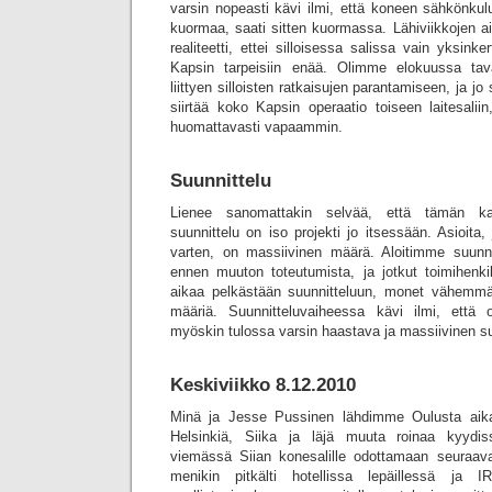
varsin nopeasti kävi ilmi, että koneen sähkönkul
kuormaa, saati sitten kuormassa. Lähiviikkojen ai
realiteetti, ettei silloisessa salissa vain yksinker
Kapsin tarpeisiin enää. Olimme elokuussa tav
liittyen silloisten ratkaisujen parantamiseen, ja jo s
siirtää koko Kapsin operaatio toiseen laitesalii
huomattavasti vapaammin.
Suunnittelu
Lienee sanomattakin selvää, että tämän kal
suunnittelu on iso projekti jo itsessään. Asioita,
varten, on massiivinen määrä. Aloitimme suunnit
ennen muuton toteutumista, ja jotkut toimihenkil
aikaa pelkästään suunnitteluun, monet vähemmän
määriä. Suunnitteluvaiheessa kävi ilmi, että 
myöskin tulossa varsin haastava ja massiivinen su
Keskiviikko 8.12.2010
Minä ja Jesse Pussinen lähdimme Oulusta aikai
Helsinkiä, Siika ja läjä muuta roinaa kyydi
viemässä Siian konesalille odottamaan seuraava
menikin pitkälti hotellissa lepäillessä ja