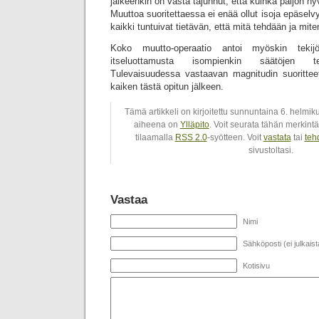
jälkeenkin on vasta tajunnut, että kuinka paljon hy
Muuttoa suoritettaessa ei enää ollut isoja epäselvy
kaikki tuntuivat tietävän, että mitä tehdään ja mit
Koko muutto-operaatio antoi myöskin tekijö
itseluottamusta isompienkin säätöjen te
Tulevaisuudessa vastaavan magnitudin suorittee
kaiken tästä opitun jälkeen.
Tämä artikkeli on kirjoitettu sunnuntaina 6. helmik
aiheena on
Ylläpito
. Voit seurata tähän merkint
tilaamalla
RSS 2.0
-syötteen. Voit
vastata
tai
teh
sivustoltasi.
Vastaa
Nimi
Sähköposti (ei julkaist
Kotisivu