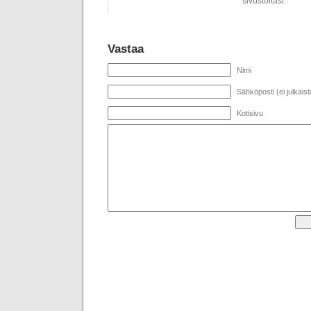
sivustoltasi.
Vastaa
Nimi
Sähköposti (ei julkaist
Kotisivu