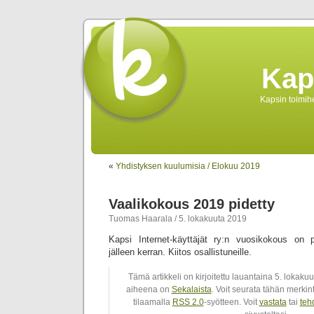
Kap
Kapsin toimihe
«
Yhdistyksen kuulumisia / Elokuu 2019
Vaalikokous 2019 pidetty
Tuomas Haarala / 5. lokakuuta 2019
Kapsi Internet-käyttäjät ry:n vuosikokous on 
jälleen kerran. Kiitos osallistuneille.
Tämä artikkeli on kirjoitettu lauantaina 5. lokaku
aiheena on
Sekalaista
. Voit seurata tähän merki
tilaamalla
RSS 2.0
-syötteen. Voit
vastata
tai
teh