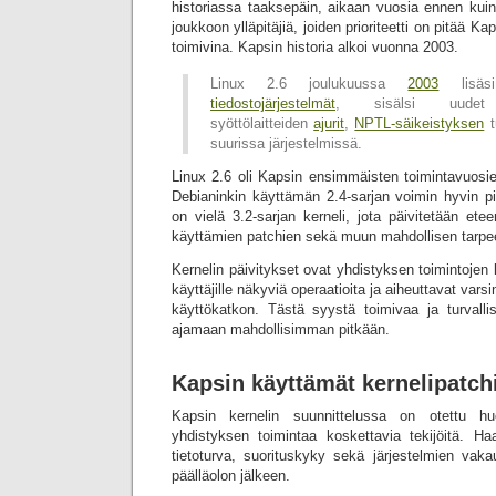
historiassa taaksepäin, aikaan vuosia ennen kuin i
joukkoon ylläpitäjiä, joiden prioriteetti on pitää Ka
toimivina. Kapsin historia alkoi vuonna 2003.
Linux 2.6 joulukuussa
2003
lisäs
tiedostojärjestelmät
, sisälsi uud
syöttölaitteiden
ajurit
,
NPTL-säikeistyksen
t
suurissa järjestelmissä.
Linux 2.6 oli Kapsin ensimmäisten toimintavuosien
Debianinkin käyttämän 2.4-sarjan voimin hyvin 
on vielä 3.2-sarjan kerneli, jota päivitetään et
käyttämien patchien sekä muun mahdollisen tarpe
Kernelin päivitykset ovat yhdistyksen toimintojen
käyttäjille näkyviä operaatioita ja aiheuttavat varsi
käyttökatkon. Tästä syystä toimivaa ja turvallis
ajamaan mahdollisimman pitkään.
Kapsin käyttämät kernelipatch
Kapsin kernelin suunnittelussa on otettu huo
yhdistyksen toimintaa koskettavia tekijöitä. Haa
tietoturva, suorituskyky sekä järjestelmien vaka
päälläolon jälkeen.