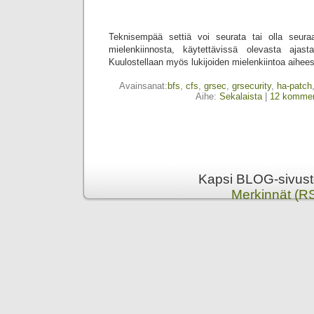
Teknisempää settiä voi seurata tai olla seuraa
mielenkiinnosta, käytettävissä olevasta aja
Kuulostellaan myös lukijoiden mielenkiintoa aihe
Avainsanat:
bfs
,
cfs
,
grsec
,
grsecurity
,
ha-patch
Aihe:
Sekalaista
|
12 kommen
Kapsi BLOG-sivusto
Merkinnät (R