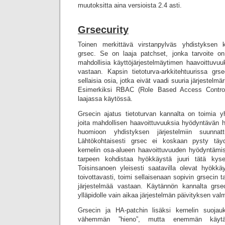
muutoksitta aina versioista 2.4 asti.
Grsecurity
Toinen merkittävä virstanpylväs yhdistyksen k
grsec. Se on laaja patchset, jonka tarvoite on 
mahdollisia käyttöjärjestelmäytimen haavoittuvuu
vastaan. Kapsin tietoturva-arkkitehtuurissa grs
sellaisia osia, jotka eivät vaadi suuria järjestelmär
Esimerkiksi RBAC (Role Based Access Control) 
laajassa käytössä.
Grsecin ajatus tietoturvan kannalta on toimia y
joita mahdollisen haavoittuvuuksia hyödyntävän 
huomioon yhdistyksen järjestelmiin suunnat
Lähtökohtaisesti grsec ei koskaan pysty täy
kernelin osa-alueen haavoittuvuuden hyödyntämis
tarpeen kohdistaa hyökkäystä juuri tätä kyse
Toisinsanoen yleisesti saatavilla olevat hyökkäy
toivottavasti, toimi sellaisenaan sopivin grsecin t
järjestelmää vastaan. Käytännön kannalta grse
ylläpidolle vain aikaa järjestelmän päivityksen val
Grsecin ja HA-patchin lisäksi kernelin suoja
vähemmän ”hieno”, mutta enemmän käytänn