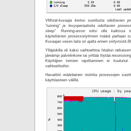
VMstat-kuvaaja kertoo suoritusta odottavien 
”running” ja levyoperaatioita odottavien prose
sleep”. Running-arvon tulisi olla kaikissa t
käytettävien prosessoriytimien määrä parhaan s
Kuvaajan vasen laita on ajalta ennen siirtymistä B
Ylläpidolla oli kaksi vaihtoehtoa hitailun ratkais
järeämpi palvelinkone tai yrittää löytää resurssio
Käyttäjien toimien rajoittaminen ei kuulunut e
vaihtoehtoihin.
Havaittiin eräänlainen ristiriita prosessejen su
käyttöasteen välillä.