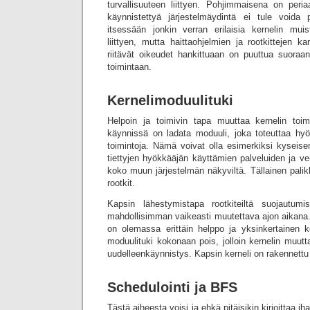
turvallisuuteen liittyen. Pohjimmaisena on per
käynnistettyä järjestelmäydintä ei tule voida 
itsessään jonkin verran erilaisia kernelin mui
liittyen, mutta haittaohjelmien ja rootkittejen ka
riitävät oikeudet hankittuaan on puuttua suoraa
toimintaan.
Kernelimoduulituki
Helpoin ja toimivin tapa muuttaa kernelin toim
käynnissä on ladata moduuli, joka toteuttaa hyök
toimintoja. Nämä voivat olla esimerkiksi kyseis
tiettyjen hyökkääjän käyttämien palveluiden ja ver
koko muun järjestelmän näkyviltä. Tällainen pali
rootkit.
Kapsin lähestymistapa rootkiteiltä suojautum
mahdollisimman vaikeasti muutettava ajon aikana.
on olemassa erittäin helppo ja yksinkertainen ke
moduulituki kokonaan pois, jolloin kernelin muut
uudelleenkäynnistys. Kapsin kerneli on rakennettu 
Schedulointi ja BFS
Tästä aiheesta voisi ja ehkä pitäisikin kirjoittaa iha