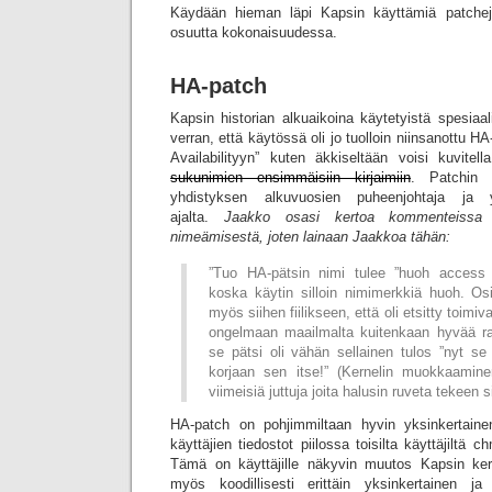
Käydään hieman läpi Kapsin käyttämiä patchej
osuutta kokonaisuudessa.
HA-patch
Kapsin historian alkuaikoina käytetyistä spesiaa
verran, että käytössä oli jo tuolloin niinsanottu HA
Availabilityyn” kuten äkkiseltään voisi kuvite
sukunimien ensimmäisiin kirjaimiin
. Patchin k
yhdistyksen alkuvuosien puheenjohtaja ja 
ajalta.
Jaakko osasi kertoa kommenteissa 
nimeämisestä, joten lainaan Jaakkoa tähän:
”Tuo HA-pätsin nimi tulee ”huoh access l
koska käytin silloin nimimerkkiä huoh. Osi
myös siihen fiilikseen, että oli etsitty toimi
ongelmaan maailmalta kuitenkaan hyvää ra
se pätsi oli vähän sellainen tulos ”nyt se
korjaan sen itse!” (Kernelin muokkaamine
viimeisiä juttuja joita halusin ruveta tekeen si
HA-patch on pohjimmiltaan hyvin yksinkertaine
käyttäjien tiedostot piilossa toisilta käyttäjiltä 
Tämä on käyttäjille näkyvin muutos Kapsin ker
myös koodillisesti erittäin yksinkertainen j