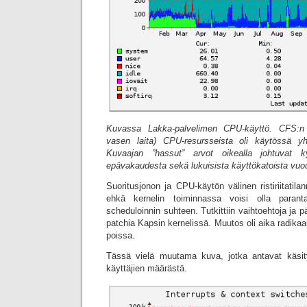
Kuvassa Lakka-palvelimen CPU-käyttö. CFS:n
vasen laita) CPU-resursseista oli käytössä 
Kuvaajan ”hassut” arvot oikealla johtuvat ky
epävakaudesta sekä lukuisista käyttökatoista vuo
Suoritusjonon ja CPU-käytön välinen ristiriitatilann
ehkä kernelin toiminnassa voisi olla paran
scheduloinnin suhteen. Tutkittiin vaihtoehtoja ja 
patchia Kapsin kernelissä. Muutos oli aika radikaali
poissa.
Tässä vielä muutama kuva, jotka antavat käsit
käyttäjien määrästä.