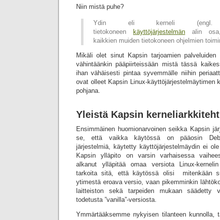
Niin mistä puhe?
Ydin eli kerneli (en
tietokoneen
käyttöjärjestelmän
alin osa,
kaikkien muiden tietokoneen ohjelmien toimi
Mikäli olet sinut Kapsin tarjoamien palveluiden 
vähintäänkin pääpiirteissään mistä tässä kaike
ihan vähäisesti pintaa syvemmälle niihin periaatte
ovat olleet Kapsin Linux-käyttöjärjestelmäytimen 
pohjana.
Yleistä Kapsin kerneliarkkiteht
Ensimmäinen huomionarvoinen seikka Kapsin järj
se, että vaikka käytössä on pääosin Debian
järjestelmiä, käytetty käyttöjärjestelmäydin ei ol
Kapsin ylläpito on varsin varhaisessa vaihee
alkanut ylläpitää omaa versiota Linux-kernel
tarkoita sitä, että käytössä olisi mitenkään s
ytimestä eroava versio, vaan pikemminkin lähtök
laitteiston sekä tarpeiden mukaan säädetty v
todetusta ”vanilla”-versiosta.
Ymmärtääksemme nykyisen tilanteen kunnolla, tä