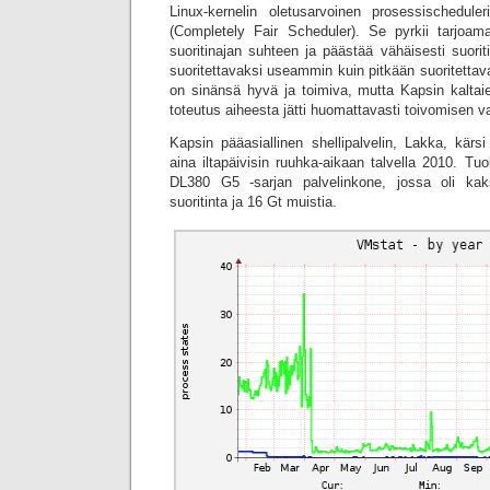
Linux-kernelin oletusarvoinen prosessischedul
(Completely Fair Scheduler). Se pyrkii tarjoam
suoritinajan suhteen ja päästää vähäisesti suorit
suoritettavaksi useammin kuin pitkään suoritettav
on sinänsä hyvä ja toimiva, mutta Kapsin kalta
toteutus aiheesta jätti huomattavasti toivomisen v
Kapsin pääasiallinen shellipalvelin, Lakka, kärs
aina iltapäivisin ruuhka-aikaan talvella 2010. Tuo
DL380 G5 -sarjan palvelinkone, jossa oli kak
suoritinta ja 16 Gt muistia.