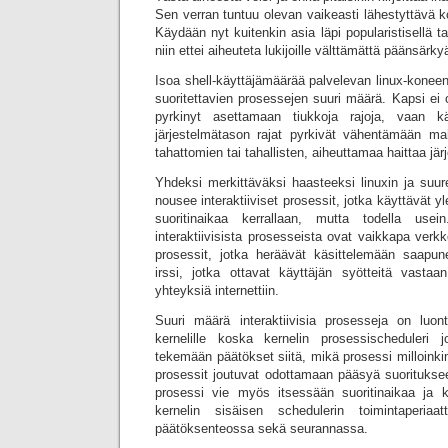
Sen verran tuntuu olevan vaikeasti lähestyttävä 
Käydään nyt kuitenkin asia läpi popularistisellä ta
niin ettei aiheuteta lukijoille välttämättä päänsärky
Isoa shell-käyttäjämäärää palvelevan linux-konee
suoritettavien prosessejen suuri määrä. Kapsi ei
pyrkinyt asettamaan tiukkoja rajoja, vaan käy
järjestelmätason rajat pyrkivät vähentämään mah
tahattomien tai tahallisten, aiheuttamaa haittaa järj
Yhdeksi merkittäväksi haasteeksi linuxin ja su
nousee interaktiiviset prosessit, jotka käyttävät 
suoritinaikaa kerrallaan, mutta todella usein
interaktiivisista prosesseista ovat vaikkapa verkk
prosessit, jotka heräävät käsittelemään saapun
irssi, jotka ottavat käyttäjän syötteitä vastaan
yhteyksiä internettiin.
Suuri määrä interaktiivisia prosesseja on luo
kernelille koska kernelin prosessischeduleri 
tekemään päätökset siitä, mikä prosessi milloinkin
prosessit joutuvat odottamaan pääsyä suoritukse
prosessi vie myös itsessään suoritinaikaa ja k
kernelin sisäisen schedulerin toimintaperiaa
päätöksenteossa sekä seurannassa.