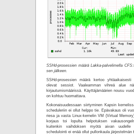
SSHd-prosessien määrä Lakka-palvelimella CFS:st
sen jälkeen.
SSHd-prosessien määrä kertoo yhtäaikaisesti p
olevat sessiot. Vaaleamman vihreä alue näy
kirjautumismäärissä. Käyttäjämäärien nousu vu
on kohtuu huomattava.
Kokonaisuudessaan siirtyminen Kapsin kernelis
scheduleriin ei ollut helppo tie. Epävakaus oli vu
riesa ja vasta Linux-kernelin VM (Virtual Memor
korjaus toi lopulta helpotuksen vakausongel
kuitenkin vaihdoksen myötä aivan uudelle 
schedulointi ei enää ollut pullonkaula järjestelmän