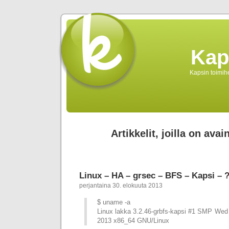
Kap
Kapsin toimihe
Artikkelit, joilla on avai
Linux – HA – grsec – BFS – Kapsi – 
perjantaina 30. elokuuta 2013
$ uname -a
Linux lakka 3.2.46-grbfs-kapsi #1 SMP We
2013 x86_64 GNU/Linux