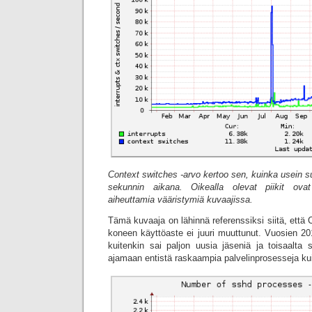
Context switches -arvo kertoo sen, kuinka usein su
sekunnin aikana. Oikealla olevat piikit ovat
aiheuttamia vääristymiä kuvaajissa.
Tämä kuvaaja on lähinnä referenssiksi siitä, että
koneen käyttöaste ei juuri muuttunut. Vuosien 20
kuitenkin sai paljon uusia jäseniä ja toisaalta s
ajamaan entistä raskaampia palvelinprosesseja kui