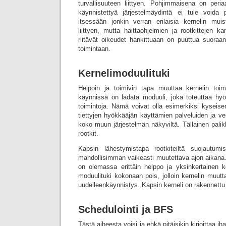
turvallisuuteen liittyen. Pohjimmaisena on per
käynnistettyä järjestelmäydintä ei tule voida 
itsessään jonkin verran erilaisia kernelin mui
liittyen, mutta haittaohjelmien ja rootkittejen ka
riitävät oikeudet hankittuaan on puuttua suoraa
toimintaan.
Kernelimoduulituki
Helpoin ja toimivin tapa muuttaa kernelin toim
käynnissä on ladata moduuli, joka toteuttaa hyök
toimintoja. Nämä voivat olla esimerkiksi kyseis
tiettyjen hyökkääjän käyttämien palveluiden ja ver
koko muun järjestelmän näkyviltä. Tällainen pali
rootkit.
Kapsin lähestymistapa rootkiteiltä suojautum
mahdollisimman vaikeasti muutettava ajon aikana.
on olemassa erittäin helppo ja yksinkertainen ke
moduulituki kokonaan pois, jolloin kernelin muut
uudelleenkäynnistys. Kapsin kerneli on rakennettu 
Schedulointi ja BFS
Tästä aiheesta voisi ja ehkä pitäisikin kirjoittaa iha