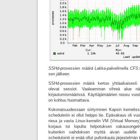
SSHd-prosessien määrä Lakka-palvelimella CFS:st
sen jälkeen.
SSHd-prosessien määrä kertoo yhtäaikaisesti p
olevat sessiot. Vaaleamman vihreä alue näy
kirjautumismäärissä. Käyttäjämäärien nousu vu
on kohtuu huomattava.
Kokonaisuudessaan siirtyminen Kapsin kernelis
scheduleriin ei ollut helppo tie. Epävakaus oli vu
riesa ja vasta Linux-kernelin VM (Virtual Memor
korjaus toi lopulta helpotuksen vakausongel
kuitenkin vaihdoksen myötä aivan uudelle 
schedulointi ei enää ollut pullonkaula järjestelmän