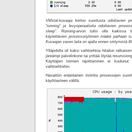
VMstat-kuvaaja kertoo suoritusta odottavien 
”running” ja levyoperaatioita odottavien prose
sleep”. Running-arvon tulisi olla kaikissa t
käytettävien prosessoriytimien määrä parhaan s
Kuvaajan vasen laita on ajalta ennen siirtymistä B
Ylläpidolla oli kaksi vaihtoehtoa hitailun ratkais
järeämpi palvelinkone tai yrittää löytää resurssio
Käyttäjien toimien rajoittaminen ei kuulunut e
vaihtoehtoihin.
Havaittiin eräänlainen ristiriita prosessejen su
käyttöasteen välillä.