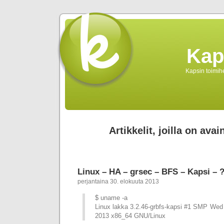
Kap
Kapsin toimihe
Artikkelit, joilla on avai
Linux – HA – grsec – BFS – Kapsi – 
perjantaina 30. elokuuta 2013
$ uname -a
Linux lakka 3.2.46-grbfs-kapsi #1 SMP We
2013 x86_64 GNU/Linux