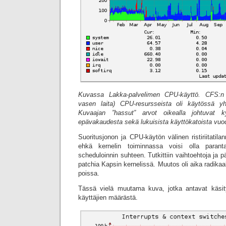
Kuvassa Lakka-palvelimen CPU-käyttö. CFS:n
vasen laita) CPU-resursseista oli käytössä 
Kuvaajan ”hassut” arvot oikealla johtuvat ky
epävakaudesta sekä lukuisista käyttökatoista vuo
Suoritusjonon ja CPU-käytön välinen ristiriitatilann
ehkä kernelin toiminnassa voisi olla paran
scheduloinnin suhteen. Tutkittiin vaihtoehtoja ja 
patchia Kapsin kernelissä. Muutos oli aika radikaali
poissa.
Tässä vielä muutama kuva, jotka antavat käsit
käyttäjien määrästä.