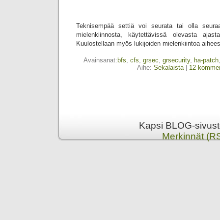
Teknisempää settiä voi seurata tai olla seuraa
mielenkiinnosta, käytettävissä olevasta aja
Kuulostellaan myös lukijoiden mielenkiintoa aihe
Avainsanat:
bfs
,
cfs
,
grsec
,
grsecurity
,
ha-patch
Aihe:
Sekalaista
|
12 kommen
Kapsi BLOG-sivusto
Merkinnät (R