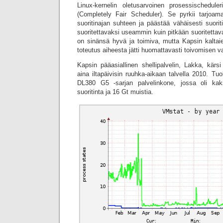
Linux-kernelin oletusarvoinen prosessischedul
(Completely Fair Scheduler). Se pyrkii tarjoam
suoritinajan suhteen ja päästää vähäisesti suorit
suoritettavaksi useammin kuin pitkään suoritettav
on sinänsä hyvä ja toimiva, mutta Kapsin kalta
toteutus aiheesta jätti huomattavasti toivomisen v
Kapsin pääasiallinen shellipalvelin, Lakka, kärs
aina iltapäivisin ruuhka-aikaan talvella 2010. Tuo
DL380 G5 -sarjan palvelinkone, jossa oli kak
suoritinta ja 16 Gt muistia.