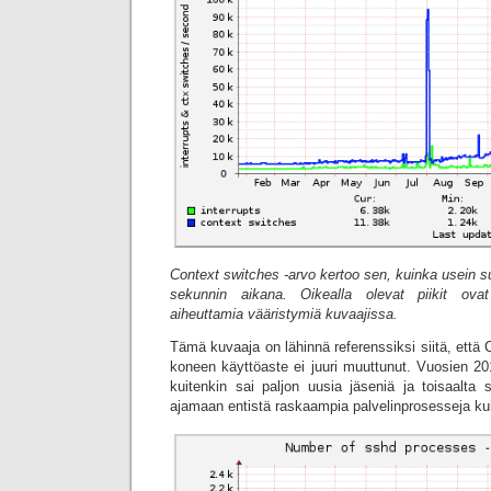
Context switches -arvo kertoo sen, kuinka usein su
sekunnin aikana. Oikealla olevat piikit ovat
aiheuttamia vääristymiä kuvaajissa.
Tämä kuvaaja on lähinnä referenssiksi siitä, että
koneen käyttöaste ei juuri muuttunut. Vuosien 20
kuitenkin sai paljon uusia jäseniä ja toisaalta s
ajamaan entistä raskaampia palvelinprosesseja kui