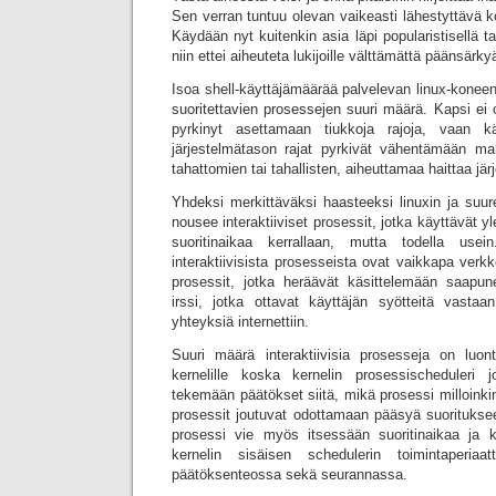
Sen verran tuntuu olevan vaikeasti lähestyttävä 
Käydään nyt kuitenkin asia läpi popularistisellä ta
niin ettei aiheuteta lukijoille välttämättä päänsärky
Isoa shell-käyttäjämäärää palvelevan linux-konee
suoritettavien prosessejen suuri määrä. Kapsi ei
pyrkinyt asettamaan tiukkoja rajoja, vaan käy
järjestelmätason rajat pyrkivät vähentämään mah
tahattomien tai tahallisten, aiheuttamaa haittaa järj
Yhdeksi merkittäväksi haasteeksi linuxin ja su
nousee interaktiiviset prosessit, jotka käyttävät 
suoritinaikaa kerrallaan, mutta todella usein
interaktiivisista prosesseista ovat vaikkapa verkk
prosessit, jotka heräävät käsittelemään saapun
irssi, jotka ottavat käyttäjän syötteitä vastaan
yhteyksiä internettiin.
Suuri määrä interaktiivisia prosesseja on luo
kernelille koska kernelin prosessischeduleri 
tekemään päätökset siitä, mikä prosessi milloinkin
prosessit joutuvat odottamaan pääsyä suoritukse
prosessi vie myös itsessään suoritinaikaa ja k
kernelin sisäisen schedulerin toimintaperiaa
päätöksenteossa sekä seurannassa.