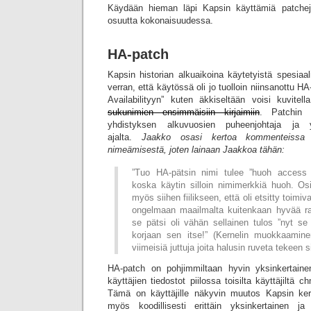
Käydään hieman läpi Kapsin käyttämiä patchej
osuutta kokonaisuudessa.
HA-patch
Kapsin historian alkuaikoina käytetyistä spesiaa
verran, että käytössä oli jo tuolloin niinsanottu HA
Availabilityyn” kuten äkkiseltään voisi kuvite
sukunimien ensimmäisiin kirjaimiin
. Patchin k
yhdistyksen alkuvuosien puheenjohtaja ja 
ajalta.
Jaakko osasi kertoa kommenteissa 
nimeämisestä, joten lainaan Jaakkoa tähän:
”Tuo HA-pätsin nimi tulee ”huoh access l
koska käytin silloin nimimerkkiä huoh. Osi
myös siihen fiilikseen, että oli etsitty toimi
ongelmaan maailmalta kuitenkaan hyvää ra
se pätsi oli vähän sellainen tulos ”nyt se
korjaan sen itse!” (Kernelin muokkaamine
viimeisiä juttuja joita halusin ruveta tekeen si
HA-patch on pohjimmiltaan hyvin yksinkertaine
käyttäjien tiedostot piilossa toisilta käyttäjiltä 
Tämä on käyttäjille näkyvin muutos Kapsin ker
myös koodillisesti erittäin yksinkertainen j