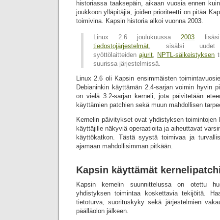
historiassa taaksepäin, aikaan vuosia ennen kuin i
joukkoon ylläpitäjiä, joiden prioriteetti on pitää Ka
toimivina. Kapsin historia alkoi vuonna 2003.
Linux 2.6 joulukuussa
2003
lisäs
tiedostojärjestelmät
, sisälsi uud
syöttölaitteiden
ajurit
,
NPTL-säikeistyksen
t
suurissa järjestelmissä.
Linux 2.6 oli Kapsin ensimmäisten toimintavuosien
Debianinkin käyttämän 2.4-sarjan voimin hyvin 
on vielä 3.2-sarjan kerneli, jota päivitetään et
käyttämien patchien sekä muun mahdollisen tarpe
Kernelin päivitykset ovat yhdistyksen toimintojen
käyttäjille näkyviä operaatioita ja aiheuttavat varsi
käyttökatkon. Tästä syystä toimivaa ja turvallis
ajamaan mahdollisimman pitkään.
Kapsin käyttämät kernelipatch
Kapsin kernelin suunnittelussa on otettu huo
yhdistyksen toimintaa koskettavia tekijöitä. Haa
tietoturva, suorituskyky sekä järjestelmien vaka
päälläolon jälkeen.