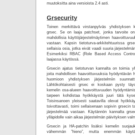
muutoksitta aina versioista 2.4 asti.
Grsecurity
Toinen merkittävä virstanpylväs yhdistyksen k
grsec. Se on laaja patchset, jonka tarvoite on 
mahdollisia käyttöjärjestelmäytimen haavoittuvuu
vastaan. Kapsin tietoturva-arkkitehtuurissa grs
sellaisia osia, jotka eivät vaadi suuria järjestelmär
Esimerkiksi RBAC (Role Based Access Control) 
laajassa käytössä.
Grsecin ajatus tietoturvan kannalta on toimia y
joita mahdollisen haavoittuvuuksia hyödyntävän 
huomioon yhdistyksen järjestelmiin suunnat
Lähtökohtaisesti grsec ei koskaan pysty täy
kernelin osa-alueen haavoittuvuuden hyödyntämis
tarpeen kohdistaa hyökkäystä juuri tätä kyse
Toisinsanoen yleisesti saatavilla olevat hyökkäy
toivottavasti, toimi sellaisenaan sopivin grsecin t
järjestelmää vastaan. Käytännön kannalta grse
ylläpidolle vain aikaa järjestelmän päivityksen val
Grsecin ja HA-patchin lisäksi kernelin suoja
vähemmän ”hieno”, mutta enemmän käytänn