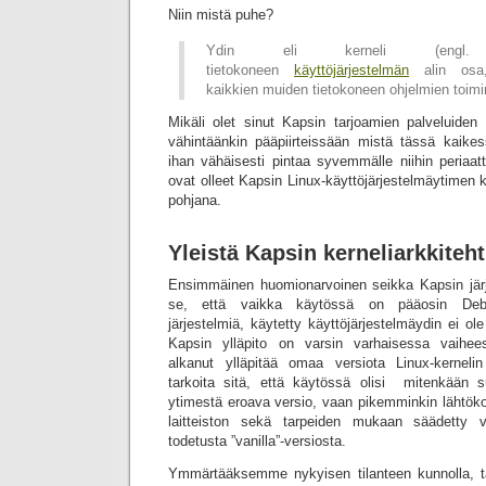
Niin mistä puhe?
Ydin eli kerneli (en
tietokoneen
käyttöjärjestelmän
alin osa,
kaikkien muiden tietokoneen ohjelmien toimi
Mikäli olet sinut Kapsin tarjoamien palveluiden 
vähintäänkin pääpiirteissään mistä tässä kaike
ihan vähäisesti pintaa syvemmälle niihin periaatte
ovat olleet Kapsin Linux-käyttöjärjestelmäytimen 
pohjana.
Yleistä Kapsin kerneliarkkiteht
Ensimmäinen huomionarvoinen seikka Kapsin järj
se, että vaikka käytössä on pääosin Debian
järjestelmiä, käytetty käyttöjärjestelmäydin ei ol
Kapsin ylläpito on varsin varhaisessa vaihee
alkanut ylläpitää omaa versiota Linux-kernel
tarkoita sitä, että käytössä olisi mitenkään s
ytimestä eroava versio, vaan pikemminkin lähtök
laitteiston sekä tarpeiden mukaan säädetty v
todetusta ”vanilla”-versiosta.
Ymmärtääksemme nykyisen tilanteen kunnolla, tä