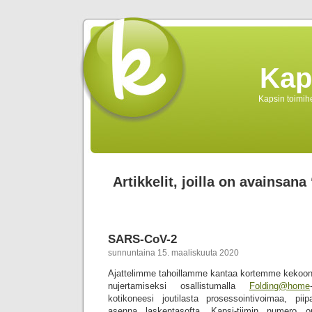
Kap
Kapsin toimihe
Artikkelit, joilla on avainsan
SARS-CoV-2
sunnuntaina 15. maaliskuuta 2020
Ajattelimme tahoillamme kantaa kortemme kekoon
nujertamiseksi osallistumalla
Folding@home
kotikoneesi joutilasta prosessointivoimaa, piip
asenna laskentasofta. Kapsi-tiimin numero o