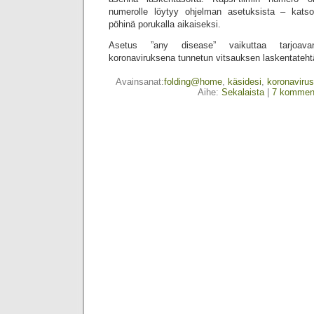
numerolle löytyy ohjelman asetuksista – kats
pöhinä porukalla aikaiseksi.
Asetus ”any disease” vaikuttaa tarjoava
koronaviruksena tunnetun vitsauksen laskentateht
Avainsanat:
folding@home
,
käsidesi
,
koronavirus
Aihe:
Sekalaista
|
7 komment