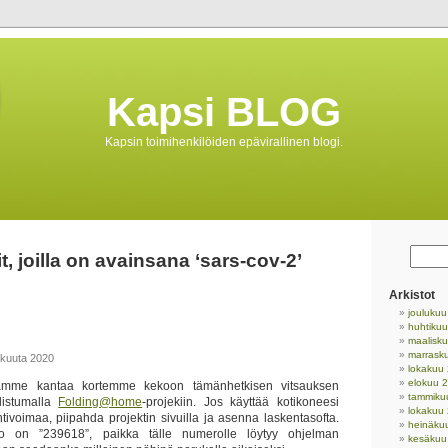
Kapsi BLOG
Kapsin toimihenkilöiden epävirallinen blogi.
it, joilla on avainsana ‘sars-cov-2’
Arkistot
jouluku
huhtiku
maalisk
marrask
skuuta 2020
lokakuu
elokuu 
llamme kantaa kortemme kekoon tämänhetkisen vitsauksen
tammiku
listumalla
Folding@home
-projekiin. Jos käyttää kotikoneesi
lokakuu
ntivoimaa, piipahda projektin sivuilla ja asenna laskentasofta.
heinäku
ro on ”239618”, paikka tälle numerolle löytyy ohjelman
kesäkuu