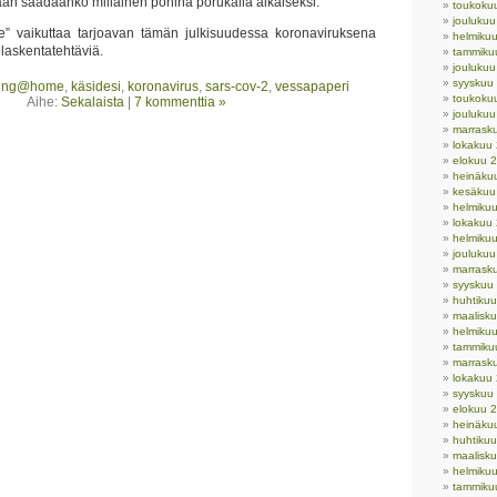
aan saadaanko millainen pöhinä porukalla aikaiseksi.
toukoku
jouluku
e” vaikuttaa tarjoavan tämän julkisuudessa koronaviruksena
helmiku
laskentatehtäviä.
tammiku
jouluku
syyskuu
ding@home
,
käsidesi
,
koronavirus
,
sars-cov-2
,
vessapaperi
toukoku
Aihe:
Sekalaista
|
7 kommenttia »
jouluku
marrask
lokakuu
elokuu 
heinäku
kesäkuu
helmiku
lokakuu
helmiku
joulukuu
marrask
syyskuu
huhtiku
maalisk
helmiku
tammiku
marrask
lokakuu
syyskuu
elokuu 
heinäku
huhtiku
maalisk
helmiku
tammiku