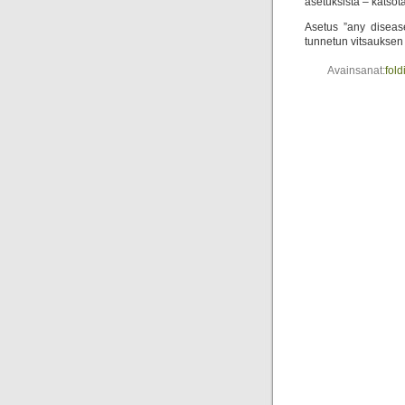
asetuksista – katsot
Asetus ”any diseas
tunnetun vitsauksen 
Avainsanat:
fol