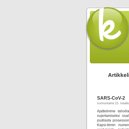
Artikkel
SARS-CoV-2
sunnuntaina 15. maali
Ajattelimme tahoi
nujertamiseksi osal
joutilasta prosessoi
Kapsi-tiimin nume