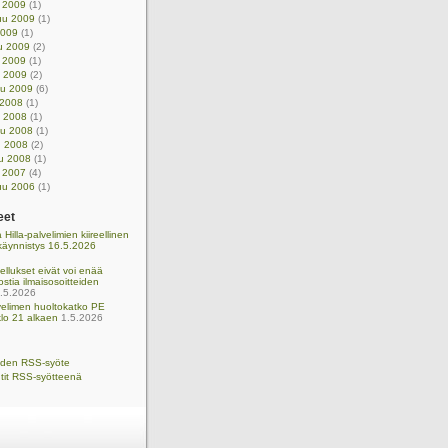
u 2009
(1)
uu 2009
(1)
2009
(1)
u 2009
(2)
 2009
(1)
u 2009
(2)
uu 2009
(6)
 2008
(1)
u 2008
(1)
uu 2008
(1)
u 2008
(2)
u 2008
(1)
u 2007
(4)
uu 2006
(1)
eet
 Hilla-palvelimien kiireellinen
käynnistys 16.5.2026
llukset eivät voi enää
ostia ilmaisosoitteiden
.5.2026
lvelimen huoltokatko PE
lo 21 alkaen
1.5.2026
eiden RSS-syöte
it RSS-syötteenä