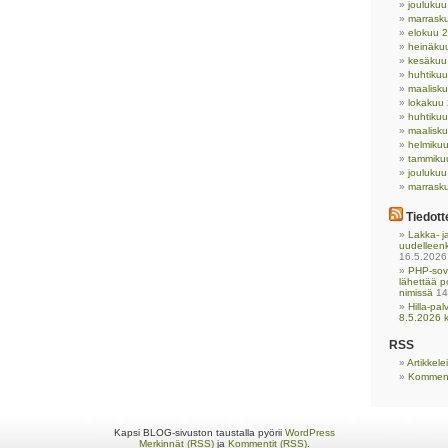
jouluku
marrask
elokuu 
heinäku
kesäkuu
huhtiku
maalisk
lokakuu
huhtiku
maalisk
helmiku
tammiku
jouluku
marrask
Tiedott
Lakka- ja
uudelleen
16.5.2026
PHP-sove
lähettää p
nimissä
14
Hilla-pa
8.5.2026 k
RSS
Artikkel
Komment
Kapsi BLOG-sivuston taustalla pyörii
WordPress
Merkinnät (RSS)
ja
Kommentit (RSS)
.