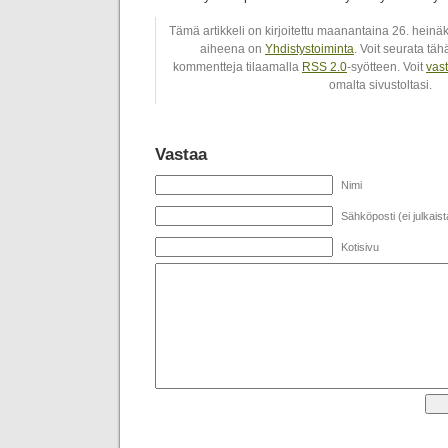
Tämä artikkeli on kirjoitettu maanantaina 26. heinä
aiheena on
Yhdistystoiminta
. Voit seurata tä
kommentteja tilaamalla
RSS 2.0
-syötteen. Voit
vas
omalta sivustoltasi.
Vastaa
Nimi
Sähköposti (ei julkaist
Kotisivu