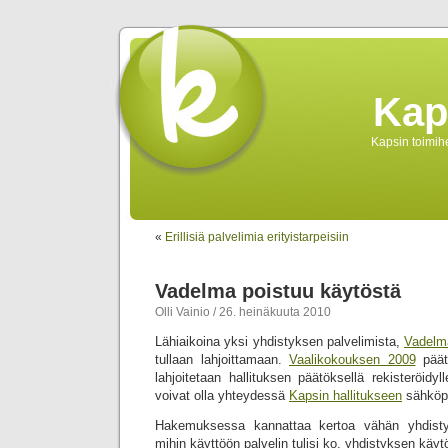
Kap
Kapsin toimihe
«
Erillisiä palvelimia erityistarpeisiin
Vadelma poistuu käytöstä
Olli Vainio / 26. heinäkuuta 2010
Lähiaikoina yksi yhdistyksen palvelimista,
Vadelm
tullaan lahjoittamaan.
Vaalikokouksen 2009
päät
lahjoitetaan hallituksen päätöksellä rekisteröidyl
voivat olla yhteydessä
Kapsin hallitukseen
sähköpo
Hakemuksessa kannattaa kertoa vähän yhdistyk
mihin käyttöön palvelin tulisi ko. yhdistyksen käyt