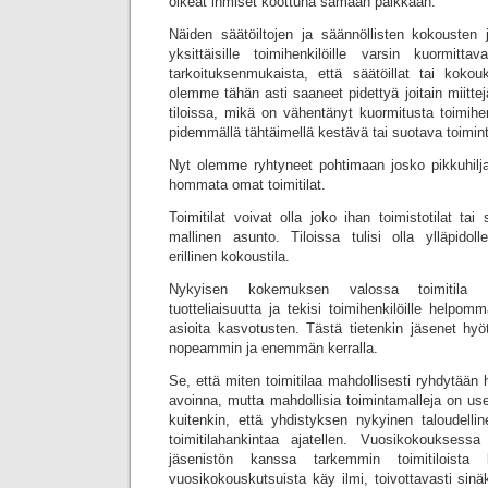
oikeat ihmiset koottuna samaan paikkaan.
Näiden säätöiltojen ja säännöllisten kokousten
yksittäisille toimihenkilöille varsin kuormit
tarkoituksenmukaista, että säätöillat tai koko
olemme tähän asti saaneet pidettyä joitain miitte
tiloissa, mikä on vähentänyt kuormitusta toimihen
pidemmällä tähtäimellä kestävä tai suotava toimint
Nyt olemme ryhtyneet pohtimaan josko pikkuhiljaa
hommata omat toimitilat.
Toimitilat voivat olla joko ihan toimistotilat tai
mallinen asunto. Tiloissa tulisi olla ylläpidolle
erillinen kokoustila.
Nykyisen kokemuksen valossa toimitila nos
tuotteliaisuutta ja tekisi toimihenkilöille help
asioita kasvotusten. Tästä tietenkin jäsenet hyö
nopeammin ja enemmän kerralla.
Se, että miten toimitilaa mahdollisesti ryhdytään
avoinna, mutta mahdollisia toimintamalleja on use
kuitenkin, että yhdistyksen nykyinen taloudelli
toimitilahankintaa ajatellen. Vuosikokouksessa
jäsenistön kanssa tarkemmin toimitiloista 
vuosikokouskutsuista käy ilmi, toivottavasti sinä