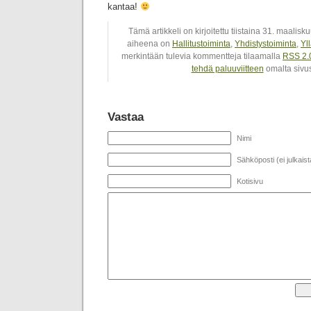
kantaa!
Tämä artikkeli on kirjoitettu tiistaina 31. maalisk
aiheena on
Hallitustoiminta
,
Yhdistystoiminta
,
Yl
merkintään tulevia kommentteja tilaamalla
RSS 2.
tehdä paluuviitteen
omalta sivus
Vastaa
Nimi
Sähköposti (ei julkaist
Kotisivu