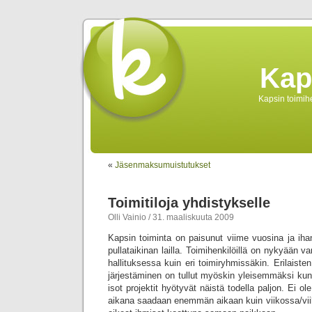
Kap
Kapsin toimihe
«
Jäsenmaksumuistutukset
Toimitiloja yhdistykselle
Olli Vainio / 31. maaliskuuta 2009
Kapsin toiminta on paisunut viime vuosina ja ih
pullataikinan lailla. Toimihenkilöillä on nykyään va
hallituksessa kuin eri toimiryhmissäkin. Erilaiste
järjestäminen on tullut myöskin yleisemmäksi kun 
isot projektit hyötyvät näistä todella paljon. Ei ol
aikana saadaan enemmän aikaan kuin viikossa/viik