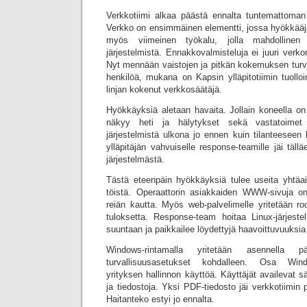
Verkkotiimi alkaa päästä ennalta tuntemattoman p
Verkko on ensimmäinen elementti, jossa hyökkääj
myös viimeinen työkalu, jolla mahdollinen 
järjestelmistä. Ennakkovalmisteluja ei juuri verk
Nyt mennään vaistojen ja pitkän kokemuksen turvi
henkilöä, mukana on Kapsin ylläpitotiimin tuolloi
linjan kokenut verkkosäätäjä.
Hyökkäyksiä aletaan havaita. Jollain koneella on
näkyy heti ja hälytykset sekä vastatoimet
järjestelmistä ulkona jo ennen kuin tilanteeseen
ylläpitäjän vahvuiselle response-teamille jäi täll
järjestelmästä.
Tästä eteenpäin hyökkäyksiä tulee useita yhtäaik
töistä. Operaattorin asiakkaiden WWW-sivuja o
reiän kautta. Myös web-palvelimelle yritetään roo
tuloksetta. Response-team hoitaa Linux-järjest
suuntaan ja paikkailee löydettyjä haavoittuvuuksia 
Windows-rintamalla yritetään asennella pä
turvallisuusasetukset kohdalleen. Osa Wind
yrityksen hallinnon käyttöä. Käyttäjät availevat säh
ja tiedostoja. Yksi PDF-tiedosto jäi verkkotiimi
Haitanteko estyi jo ennalta.