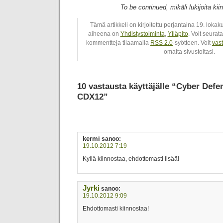
To be continued, mikäli lukijoita k
Tämä artikkeli on kirjoitettu perjantaina 19. loka
aiheena on
Yhdistystoiminta
,
Ylläpito
. Voit seurat
kommentteja tilaamalla
RSS 2.0
-syötteen. Voit
vas
omalta sivustoltasi.
10 vastausta käyttäjälle “Cyber Defe
CDX12”
kermi
sanoo:
19.10.2012 7:19
Kyllä kiinnostaa, ehdottomasti lisää!
Jyrki
sanoo:
19.10.2012 9:09
Ehdottomasti kiinnostaa!