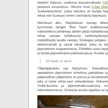
tarjottiin tilaisuus osallistua kansainväliseen
CDX
pienessä sivuroolissa. Olimme Viron
Cyber Def
”koekaniiniryhmä”, jonka tarkoitus oli testata ha
infraa noin kuukausi ennen varsinaista harjoitusta.
Helmikuun alku. Harjoituksen testiajo lähest
kymmenen hengen ”Blue Team” osallistumaan 
valmistelevia pohdintoja alettiin pitää mahdollisista t
infraa vastaan kohdistuviin verkkohyökkäyks
mahdollisella tavalla vastata. Strategian pohjaksi v
tietoturvamalli ja samat tekniikat, jotka on 
järjestelmien suojaamisessa. Pohdittiin uusia tap
ja löytää järjestelmästä poikkeavuuksia. Koodia syn
All hands on deck!
Ylläpitäjäjoukko saa hälytyksen. Kansallises
operaattorin järjestelmiin kohdistuu parhaillaan 
pääasiallinen ylläpitotiimi on poissa ja tavoittam
joka ei tunne infraa juuri entuudestaan. Dokumen
Verkkokuvista ja järjestelmäkuvauksista o
hahmottamisessa. Omituisia asioita tapahtuu eri pu