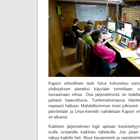
Kapsin urhoollinen task force kokoontuu sama
yhdistyksen pieneksi käyvään toimitilaan, se
turvaamaan infraa. Osa järjestelmistä on todella
pahasti haavoittuvia. Tuntemattomassa tilant
nopeasti haltuun. Mahdollisimman moni julkisesti s
päivitetään ja Linux-kernelit vaihdetaan Kapsin o
on alkanut.
Kaikkien järjestelmien logit ajetaan keskitettyy
isolle screenille kaikkien nähtäville. Jos jotai
näkyy kaikille heti. Muut havainnointi ja vastatoime