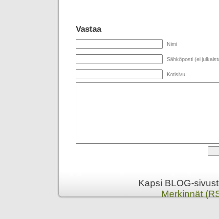
Vastaa
Nimi
Sähköposti (ei julkaist
Kotisivu
Kapsi BLOG-sivusto
Merkinnät (R