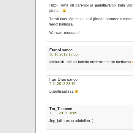
Hitto! Tämä oli parempi ja jännittävämpi kuin y
jännäri.
Tässä taas näkee sen, että jännäri paranee n:nteen p
tiedot hallussa.
We want moooore!
Etanol
sanoo:
30.10.2012 17:55
Mieluusti lisää oli todella mielenkiintoista luettavaa
Ilari Oras
sanoo:
7.11.2012 23:46
Lisäälisäälisää
Tm_T
sanoo:
11.11.2012 10:05
Jep, jatko-osaa odotellen. (: