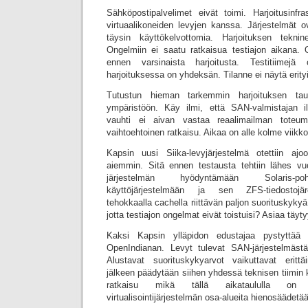
Sähköpostipalvelimet eivät toimi. Harjoitusinf
virtuaalikoneiden levyjen kanssa. Järjestelmät o
täysin käyttökelvottomia. Harjoituksen teknine
Ongelmiin ei saatu ratkaisua testiajon aikana.
ennen varsinaista harjoitusta. Testitiimejä 
harjoituksessa on yhdeksän. Tilanne ei näytä erity
Tutustun hieman tarkemmin harjoituksen tau
ympäristöön. Käy ilmi, että SAN-valmistajan il
vauhti ei aivan vastaa reaalimailman toteu
vaihtoehtoinen ratkaisu. Aikaa on alle kolme viikko
Kapsin uusi Siika-levyjärjestelmä otettiin ajo
aiemmin. Sitä ennen testausta tehtiin lähes vuos
järjestelmän hyödyntämään Solaris-poh
käyttöjärjestelmään ja sen ZFS-tiedostojär
tehokkaalla cachella riittävän paljon suorituskyky
jotta testiajon ongelmat eivät toistuisi? Asiaa täy
Kaksi Kapsin ylläpidon edustajaa pystyttää y
OpenIndianan. Levyt tulevat SAN-järjestelmäst
Alustavat suorituskykyarvot vaikuttavat erittä
jälkeen päädytään siihen yhdessä teknisen tiimin
ratkaisu mikä tällä aikataululla on jä
virtualisointijärjestelmän osa-alueita hienosäädetää