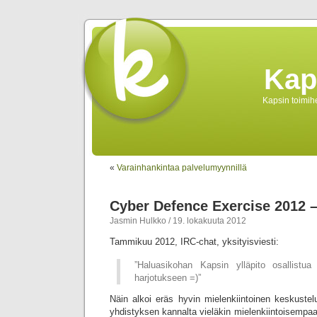
Kap
Kapsin toimihe
«
Varainhankintaa palvelumyynnillä
Cyber Defence Exercise 2012 
Jasmin Hulkko / 19. lokakuuta 2012
Tammikuu 2012, IRC-chat, yksityisviesti:
”Haluasikohan Kapsin ylläpito osallistua
harjotukseen =)”
Näin alkoi eräs hyvin mielenkiintoinen keskustel
yhdistyksen kannalta vieläkin mielenkiintoisempa